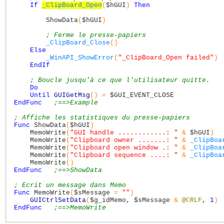
If
_ClipBoard_Open
(
$hGUI
)
Then
ShowData
(
$hGUI
)
; Ferme le presse-papiers
_ClipBoard_Close
(
)
Else
_WinAPI_ShowError
(
"_ClipBoard_Open failed"
)
EndIf
; Boucle jusqu'à ce que l'utilisateur quitte.
Do
Until
GUIGetMsg
(
)
=
$GUI_EVENT_CLOSE
EndFunc
;==>Example
; Affiche les statistiques du presse-papiers
Func
ShowData
(
$hGUI
)
MemoWrite
(
"GUI handle ............: "
&
$hGUI
)
MemoWrite
(
"Clipboard owner .......: "
&
_ClipBoa
MemoWrite
(
"Clipboard open window .: "
&
_ClipBoa
MemoWrite
(
"Clipboard sequence ....: "
&
_ClipBoa
MemoWrite
(
)
EndFunc
;==>ShowData
; Ecrit un message dans Memo
Func
MemoWrite
(
$sMessage
=
""
)
GUICtrlSetData
(
$g_idMemo
,
$sMessage
&
@CRLF
,
1
)
EndFunc
;==>MemoWrite