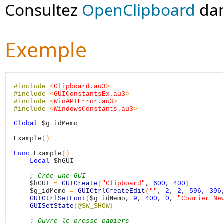
Consultez
OpenClipboard
dan
Exemple
#include
<
Clipboard.au3
>
#include
<
GUIConstantsEx.au3
>
#include
<
WinAPIError.au3
>
#include
<
WindowsConstants.au3
>
Global
$g_idMemo
Example
(
)
Func
Example
(
)
Local
$hGUI
; Crée une GUI
$hGUI
=
GUICreate
(
"Clipboard"
,
600
,
400
)
$g_idMemo
=
GUICtrlCreateEdit
(
""
,
2
,
2
,
596
,
396
GUICtrlSetFont
(
$g_idMemo
,
9
,
400
,
0
,
"Courier Ne
GUISetState
(
@SW_SHOW
)
; Ouvre le presse-papiers