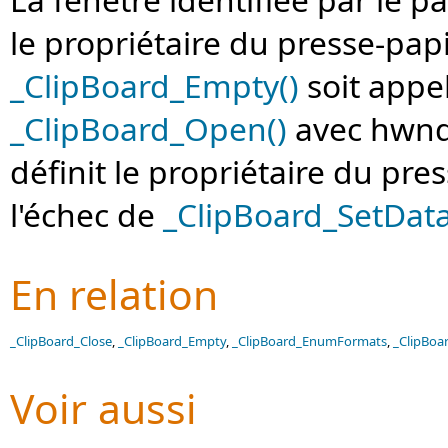
le propriétaire du presse-pap
_ClipBoard_Empty()
soit appe
_ClipBoard_Open()
avec hwnd 
définit le propriétaire du pr
l'échec de
_ClipBoard_SetData
En relation
_ClipBoard_Close
,
_ClipBoard_Empty
,
_ClipBoard_EnumFormats
,
_ClipBo
Voir aussi