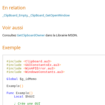
En relation
_ClipBoard_Empty
,
_ClipBoard_GetOpenWindow
Voir aussi
Consultez
GetClipboardOwner
dans la Librairie MSDN.
Exemple
#include
<
Clipboard.au3
>
#include
<
GUIConstantsEx.au3
>
#include
<
WinAPIError.au3
>
#include
<
WindowsConstants.au3
>
Global
$g_idMemo
Example
(
)
Func
Example
(
)
Local
$hGUI
; Crée une GUI