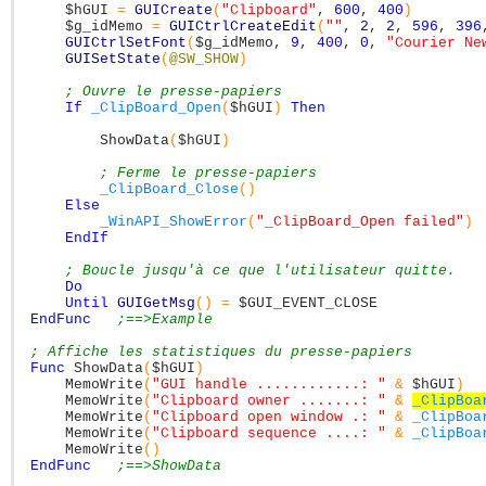
$hGUI
=
GUICreate
(
"Clipboard"
,
600
,
400
)
$g_idMemo
=
GUICtrlCreateEdit
(
""
,
2
,
2
,
596
,
396
GUICtrlSetFont
(
$g_idMemo
,
9
,
400
,
0
,
"Courier Ne
GUISetState
(
@SW_SHOW
)
; Ouvre le presse-papiers
If
_ClipBoard_Open
(
$hGUI
)
Then
ShowData
(
$hGUI
)
; Ferme le presse-papiers
_ClipBoard_Close
(
)
Else
_WinAPI_ShowError
(
"_ClipBoard_Open failed"
)
EndIf
; Boucle jusqu'à ce que l'utilisateur quitte.
Do
Until
GUIGetMsg
(
)
=
$GUI_EVENT_CLOSE
EndFunc
;==>Example
; Affiche les statistiques du presse-papiers
Func
ShowData
(
$hGUI
)
MemoWrite
(
"GUI handle ............: "
&
$hGUI
)
MemoWrite
(
"Clipboard owner .......: "
&
_ClipBoa
MemoWrite
(
"Clipboard open window .: "
&
_ClipBoa
MemoWrite
(
"Clipboard sequence ....: "
&
_ClipBoa
MemoWrite
(
)
EndFunc
;==>ShowData