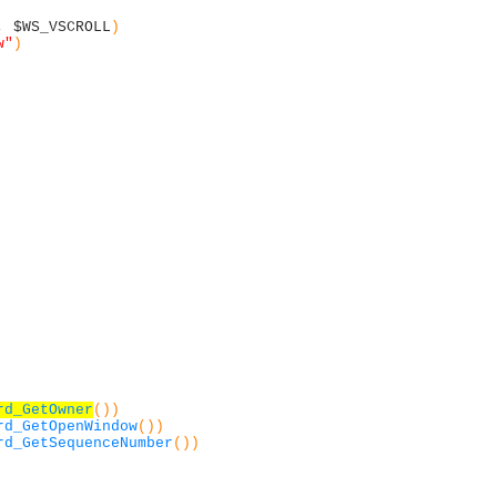
,
$WS_VSCROLL
)
w"
)
rd_GetOwner
(
)
)
rd_GetOpenWindow
(
)
)
rd_GetSequenceNumber
(
)
)