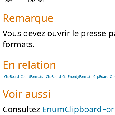
Échec:
Retourne 0
Remarque
Vous devez ouvrir le presse-
formats.
En relation
_ClipBoard_CountFormats
,
_ClipBoard_GetPriorityFormat
,
_ClipBoard_Op
Voir aussi
Consultez
EnumClipboardFor