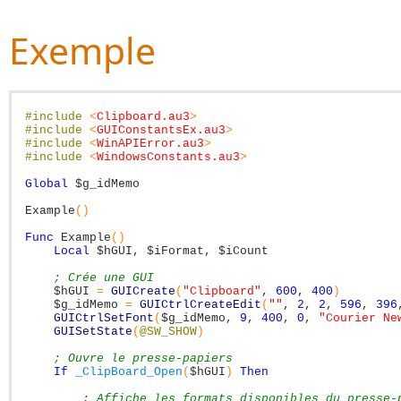
Exemple
#include
<
Clipboard.au3
>
#include
<
GUIConstantsEx.au3
>
#include
<
WinAPIError.au3
>
#include
<
WindowsConstants.au3
>
Global
$g_idMemo
Example
(
)
Func
Example
(
)
Local
$hGUI
,
$iFormat
,
$iCount
; Crée une GUI
$hGUI
=
GUICreate
(
"Clipboard"
,
600
,
400
)
$g_idMemo
=
GUICtrlCreateEdit
(
""
,
2
,
2
,
596
,
396
GUICtrlSetFont
(
$g_idMemo
,
9
,
400
,
0
,
"Courier Ne
GUISetState
(
@SW_SHOW
)
; Ouvre le presse-papiers
If
_ClipBoard_Open
(
$hGUI
)
Then
; Affiche les formats disponibles du presse-