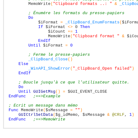
MemoWrite
(
"Clipboard formats ..: "
&
_ClipBo
; Énumére les formats du presse-papiers
Do
$iFormat
=
_ClipBoard_EnumFormats
(
$iForm
If
$iFormat
<>
0
Then
$iCount
+=
1
MemoWrite
(
"Clipboard format "
&
$iCo
EndIf
Until
$iFormat
=
0
; Ferme le presse-papiers
_ClipBoard_Close
(
)
Else
_WinAPI_ShowError
(
"_ClipBoard_Open failed"
)
EndIf
; Boucle jusqu'à ce que l'utilisateur quitte.
Do
Until
GUIGetMsg
(
)
=
$GUI_EVENT_CLOSE
EndFunc
;==>Example
; Ecrit un message dans mémo
Func
MemoWrite
(
$sMessage
=
""
)
GUICtrlSetData
(
$g_idMemo
,
$sMessage
&
@CRLF
,
1
)
EndFunc
;==>MemoWrite