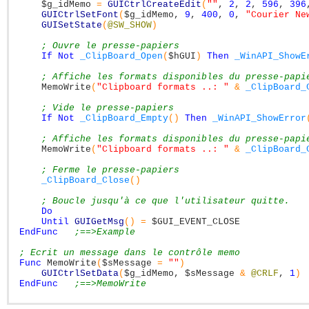
$g_idMemo
=
GUICtrlCreateEdit
(
""
,
2
,
2
,
596
,
396
GUICtrlSetFont
(
$g_idMemo
,
9
,
400
,
0
,
"Courier Ne
GUISetState
(
@SW_SHOW
)
; Ouvre le presse-papiers
If
Not
_ClipBoard_Open
(
$hGUI
)
Then
_WinAPI_ShowE
; Affiche les formats disponibles du presse-papi
MemoWrite
(
"Clipboard formats ..: "
&
_ClipBoard_
; Vide le presse-papiers
If
Not
_ClipBoard_Empty
(
)
Then
_WinAPI_ShowError
; Affiche les formats disponibles du presse-papi
MemoWrite
(
"Clipboard formats ..: "
&
_ClipBoard_
; Ferme le presse-papiers
_ClipBoard_Close
(
)
; Boucle jusqu'à ce que l'utilisateur quitte.
Do
Until
GUIGetMsg
(
)
=
$GUI_EVENT_CLOSE
EndFunc
;==>Example
; Ecrit un message dans le contrôle memo
Func
MemoWrite
(
$sMessage
=
""
)
GUICtrlSetData
(
$g_idMemo
,
$sMessage
&
@CRLF
,
1
)
EndFunc
;==>MemoWrite