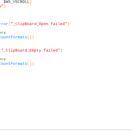
,
$WS_VSCROLL
)
w"
)
rror
(
"_ClipBoard_Open failed"
)
ers
CountFormats
(
)
)
(
"_ClipBoard_Empty failed"
)
ers
CountFormats
(
)
)