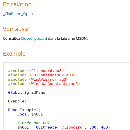
En relation
_ClipBoard_Open
Voir aussi
Consultez
CloseClipboard
dans la Librairie MSDN.
Exemple
#include
<
Clipboard.au3
>
#include
<
GUIConstantsEx.au3
>
#include
<
WinAPIError.au3
>
#include
<
WindowsConstants.au3
>
Global
$g_idMemo
Example
(
)
Func
Example
(
)
Local
$hGUI
; Crée une GUI
$hGUI
=
GUICreate
(
"Clipboard"
,
600
,
400
)