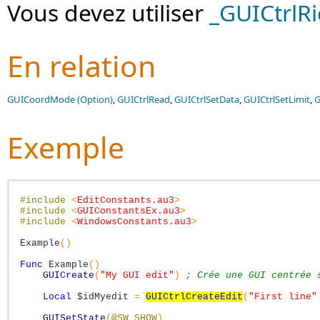
Vous devez utiliser
_GUICtrlRi
En relation
GUICoordMode (Option)
,
GUICtrlRead
,
GUICtrlSetData
,
GUICtrlSetLimit
,
G
Exemple
#include
<
EditConstants.au3
>
#include
<
GUIConstantsEx.au3
>
#include
<
WindowsConstants.au3
>
Example
(
)
Func
Example
(
)
GUICreate
(
"My GUI edit"
)
; Crée une GUI centrée 
Local
$idMyedit
=
GUICtrlCreateEdit
(
"First line"
GUISetState
(
@SW_SHOW
)