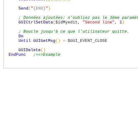
Send
(
"
{END}
"
)
; Données ajoutées: n'oubliez pas le 3ème paramè
GUICtrlSetData
(
$idMyedit
,
"Second line"
,
1
)
; Boucle jusqu'à ce que l'utilisateur quitte.
Do
Until
GUIGetMsg
(
)
=
$GUI_EVENT_CLOSE
GUIDelete
(
)
EndFunc
;==>Example