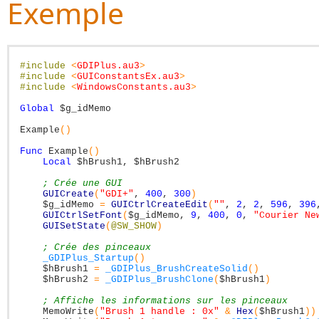
Exemple
#include
<
GDIPlus.au3
>
#include
<
GUIConstantsEx.au3
>
#include
<
WindowsConstants.au3
>
Global
$g_idMemo
Example
(
)
Func
Example
(
)
Local
$hBrush1
,
$hBrush2
; Crée une GUI
GUICreate
(
"GDI+"
,
400
,
300
)
$g_idMemo
=
GUICtrlCreateEdit
(
""
,
2
,
2
,
596
,
396
GUICtrlSetFont
(
$g_idMemo
,
9
,
400
,
0
,
"Courier Ne
GUISetState
(
@SW_SHOW
)
; Crée des pinceaux
_GDIPlus_Startup
(
)
$hBrush1
=
_GDIPlus_BrushCreateSolid
(
)
$hBrush2
=
_GDIPlus_BrushClone
(
$hBrush1
)
; Affiche les informations sur les pinceaux
MemoWrite
(
"Brush 1 handle : 0x"
&
Hex
(
$hBrush1
)
)