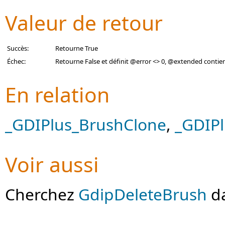
Valeur de retour
Succès:
Retourne True
Échec:
Retourne False et définit @error <> 0, @extended contie
En relation
_GDIPlus_BrushClone
,
_GDIPl
Voir aussi
Cherchez
GdipDeleteBrush
da