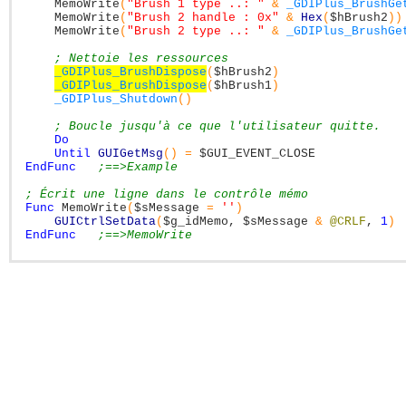
MemoWrite
(
"Brush 1 type ..: "
&
_GDIPlus_BrushGe
MemoWrite
(
"Brush 2 handle : 0x"
&
Hex
(
$hBrush2
)
)
MemoWrite
(
"Brush 2 type ..: "
&
_GDIPlus_BrushGe
; Nettoie les ressources
_GDIPlus_BrushDispose
(
$hBrush2
)
_GDIPlus_BrushDispose
(
$hBrush1
)
_GDIPlus_Shutdown
(
)
; Boucle jusqu'à ce que l'utilisateur quitte.
Do
Until
GUIGetMsg
(
)
=
$GUI_EVENT_CLOSE
EndFunc
;==>Example
; Écrit une ligne dans le contrôle mémo
Func
MemoWrite
(
$sMessage
=
''
)
GUICtrlSetData
(
$g_idMemo
,
$sMessage
&
@CRLF
,
1
)
EndFunc
;==>MemoWrite