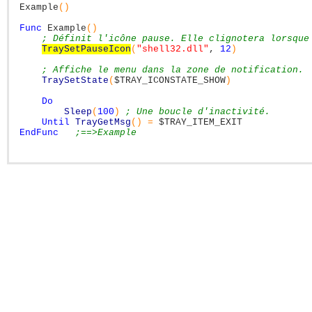
Example
(
)
Func
Example
(
)
; Définit l'icône pause. Elle clignotera lorsque
TraySetPauseIcon
(
"shell32.dll"
,
12
)
; Affiche le menu dans la zone de notification.
TraySetState
(
$TRAY_ICONSTATE_SHOW
)
Do
Sleep
(
100
)
; Une boucle d'inactivité.
Until
TrayGetMsg
(
)
=
$TRAY_ITEM_EXIT
EndFunc
;==>Example