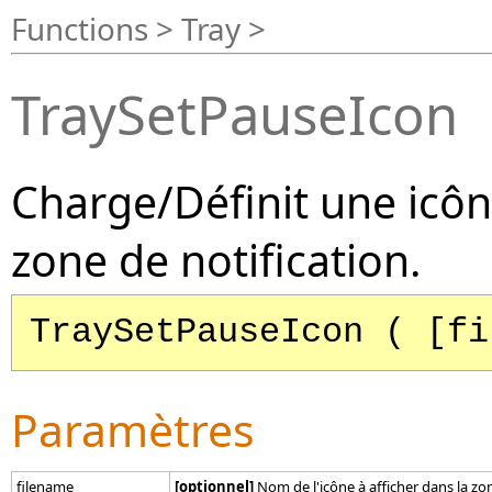
Functions > Tray >
TraySetPauseIcon
Charge/Définit une icôn
zone de notification.
TraySetPauseIcon ( [fi
Paramètres
filename
[optionnel]
Nom de l'icône à afficher dans la zon