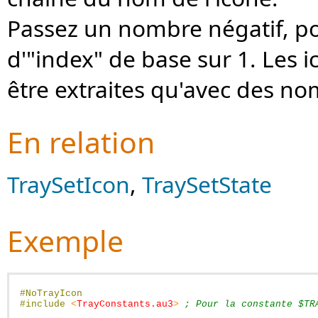
Passez un nombre négatif, p
d'"index" de base sur 1. Les 
être extraites qu'avec des no
En relation
TraySetIcon
,
TraySetState
Exemple
#NoTrayIcon
#include
<
TrayConstants.au3
>
; Pour la constante $TR