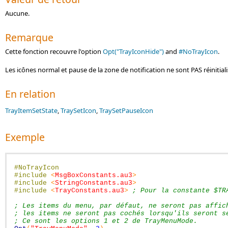
Aucune.
Remarque
Cette fonction recouvre l'option
Opt("TrayIconHide")
and
#NoTrayIcon
.
Les icônes normal et pause de la zone de notification ne sont PAS réinitiali
En relation
TrayItemSetState
,
TraySetIcon
,
TraySetPauseIcon
Exemple
#NoTrayIcon
#include
<
MsgBoxConstants.au3
>
#include
<
StringConstants.au3
>
#include
<
TrayConstants.au3
>
; Pour la constante $TR
; Les items du menu, par défaut, ne seront pas affic
; les items ne seront pas cochés lorsqu'ils seront s
; Ce sont les options 1 et 2 de TrayMenuMode.