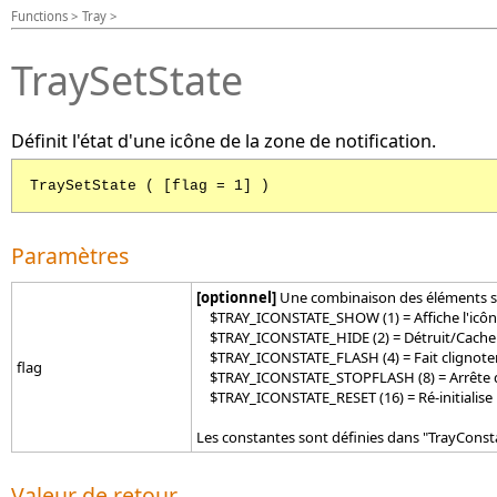
Functions > Tray >
TraySetState
Définit l'état d'une icône de la zone de notification.
TraySetState ( [flag = 1] )
Paramètres
[optionnel]
Une combinaison des éléments s
$TRAY_ICONSTATE_SHOW (1) = Affiche l'icône d
$TRAY_ICONSTATE_HIDE (2) = Détruit/Cache l'
$TRAY_ICONSTATE_FLASH (4) = Fait clignoter l
flag
$TRAY_ICONSTATE_STOPFLASH (8) = Arrête de fa
$TRAY_ICONSTATE_RESET (16) = Ré-initialise l'
Les constantes sont définies dans "TrayConst
Valeur de retour