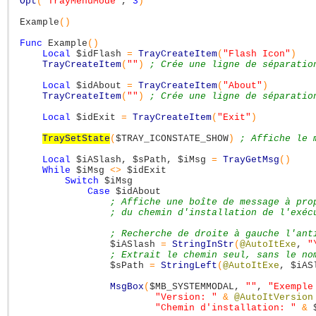
Opt
(
"TrayMenuMode"
,
3
)
Example
(
)
Func
Example
(
)
Local
$idFlash
=
TrayCreateItem
(
"Flash Icon"
)
TrayCreateItem
(
""
)
; Crée une ligne de séparatio
Local
$idAbout
=
TrayCreateItem
(
"About"
)
TrayCreateItem
(
""
)
; Crée une ligne de séparatio
Local
$idExit
=
TrayCreateItem
(
"Exit"
)
TraySetState
(
$TRAY_ICONSTATE_SHOW
)
; Affiche le 
Local
$iASlash
,
$sPath
,
$iMsg
=
TrayGetMsg
(
)
While
$iMsg
<>
$idExit
Switch
$iMsg
Case
$idAbout
; Affiche une boîte de message à pro
; du chemin d'installation de l'exéc
; Recherche de droite à gauche l'ant
$iASlash
=
StringInStr
(
@AutoItExe
,
"
; Extrait le chemin seul, sans le no
$sPath
=
StringLeft
(
@AutoItExe
,
$iAS
MsgBox
(
$MB_SYSTEMMODAL
,
""
,
"Exemple
"Version: "
&
@AutoItVersion
"Chemin d'installation: "
&