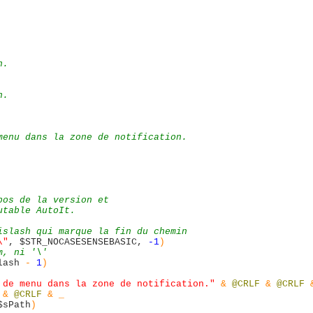
n.
n.
menu dans la zone de notification.
pos de la version et 
utable AutoIt.
islash qui marque la fin du chemin
\"
,
$STR_NOCASESENSEBASIC
,
-1
)
m, ni '\'
lash
-
1
)
 de menu dans la zone de notification."
&
@CRLF
&
@CRLF
&
@CRLF
& _
$sPath
)