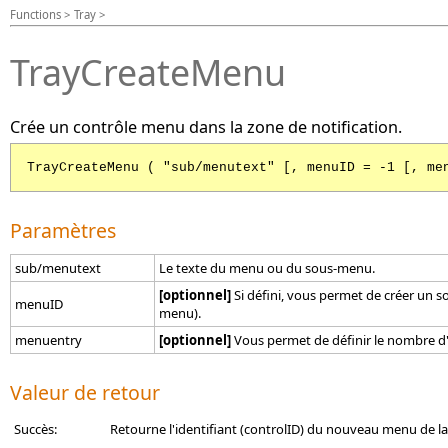
Functions > Tray >
TrayCreateMenu
Crée un contrôle menu dans la zone de notification.
TrayCreateMenu ( "sub/menutext" [, menuID = -1 [, me
Paramètres
sub/menutext
Le texte du menu ou du sous-menu.
[optionnel]
Si défini, vous permet de créer un s
menuID
menu).
menuentry
[optionnel]
Vous permet de définir le nombre d'en
Valeur de retour
Succès:
Retourne l'identifiant (controlID) du nouveau menu de la