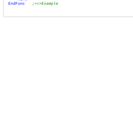
EndFunc
;==>Example