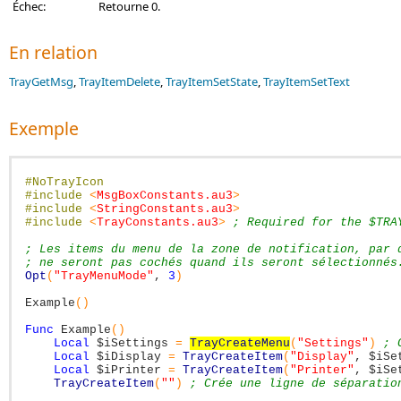
Échec:
Retourne 0.
En relation
TrayGetMsg
,
TrayItemDelete
,
TrayItemSetState
,
TrayItemSetText
Exemple
#NoTrayIcon
#include
<
MsgBoxConstants.au3
>
#include
<
StringConstants.au3
>
#include
<
TrayConstants.au3
>
; Required for the $TRA
; Les items du menu de la zone de notification, par 
; ne seront pas cochés quand ils seront sélectionnés
Opt
(
"TrayMenuMode"
,
3
)
Example
(
)
Func
Example
(
)
Local
$iSettings
=
TrayCreateMenu
(
"Settings"
)
; 
Local
$iDisplay
=
TrayCreateItem
(
"Display"
,
$iSe
Local
$iPrinter
=
TrayCreateItem
(
"Printer"
,
$iSe
TrayCreateItem
(
""
)
; Crée une ligne de séparatio