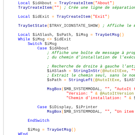
Local
$idAbout
=
TrayCreateItem
(
"About"
)
TrayCreateItem
(
""
)
; Crée une ligne de séparatio
Local
$idExit
=
TrayCreateItem
(
"Exit"
)
TraySetState
(
$TRAY_ICONSTATE_SHOW
)
; Affiche le 
Local
$iASlash
,
$sPath
,
$iMsg
=
TrayGetMsg
(
)
While
$iMsg
<>
$idExit
Switch
$iMsg
Case
$idAbout
; Affiche une boîte de message à pro
; du chemin d'installation de l'exéc
; Recherche de droite à gauche l'ant
$iASlash
=
StringInStr
(
@AutoItExe
,
"
; Extrait le chemin seul, sans le no
$sPath
=
StringLeft
(
@AutoItExe
,
$iAS
MsgBox
(
$MB_SYSTEMMODAL
,
""
,
"AutoIt 
"Version: "
&
@AutoItVersion
"Chemin d'installation: "
&
Case
$iDisplay
,
$iPrinter
MsgBox
(
$MB_SYSTEMMODAL
,
""
,
"Un item
EndSwitch
$iMsg
=
TrayGetMsg
(
)
WEnd