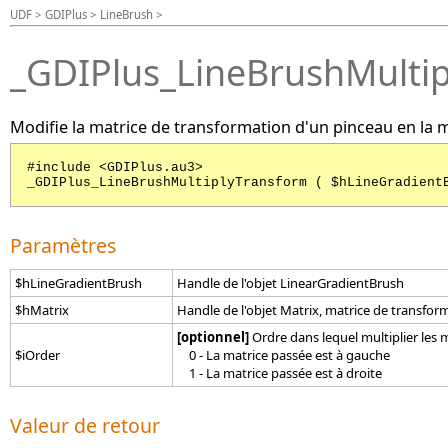
UDF > GDIPlus > LineBrush >
_GDIPlus_LineBrushMulti
Modifie la matrice de transformation d'un pinceau en la m
#include <GDIPlus.au3>
_GDIPlus_LineBrushMultiplyTransform ( $hLineGradient
Paramètres
$hLineGradientBrush
Handle de l'objet LinearGradientBrush
$hMatrix
Handle de l'objet Matrix, matrice de transfor
[optionnel]
Ordre dans lequel multiplier les m
$iOrder
0 - La matrice passée est à gauche
1 - La matrice passée est à droite
Valeur de retour