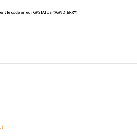
ient le code erreur GPSTATUS ($GPID_ERR*).
I
)