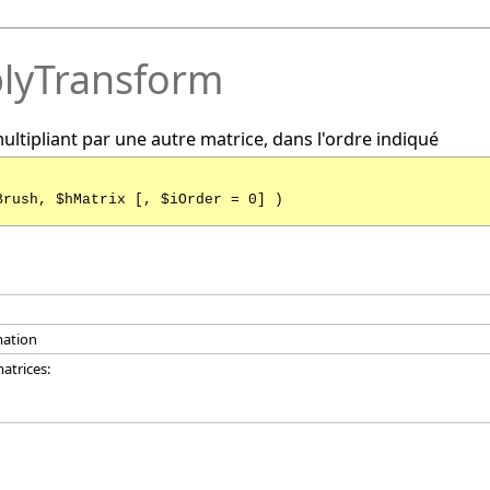
plyTransform
ultipliant par une autre matrice, dans l'ordre indiqué
Brush, $hMatrix [, $iOrder = 0] )
mation
atrices: