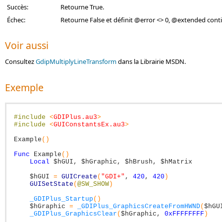
Succès:
Retourne True.
Échec:
Retourne False et définit @error <> 0, @extended cont
Voir aussi
Consultez
GdipMultiplyLineTransform
dans la Librairie MSDN.
Exemple
#include
<
GDIPlus.au3
>
#include
<
GUIConstantsEx.au3
>
Example
(
)
Func
Example
(
)
Local
$hGUI
,
$hGraphic
,
$hBrush
,
$hMatrix
$hGUI
=
GUICreate
(
"GDI+"
,
420
,
420
)
GUISetState
(
@SW_SHOW
)
_GDIPlus_Startup
(
)
$hGraphic
=
_GDIPlus_GraphicsCreateFromHWND
(
$hGU
_GDIPlus_GraphicsClear
(
$hGraphic
,
0xFFFFFFFF
)