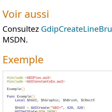
Voir aussi
Consultez
GdipCreateLineBr
MSDN.
Exemple
#include
<
GDIPlus.au3
>
#include
<
GUIConstantsEx.au3
>
Example
(
)
Func
Example
(
)
Local
$hGUI
,
$hGraphic
,
$hBrush
,
$tRectF
$hGUI
=
GUICreate
(
"GDI+"
,
420
,
320
)
GUISetState
(
@SW_SHOW
)