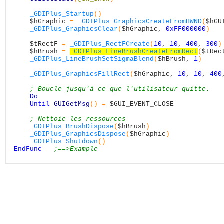
_GDIPlus_Startup
(
)
$hGraphic
=
_GDIPlus_GraphicsCreateFromHWND
(
$hGU
_GDIPlus_GraphicsClear
(
$hGraphic
,
0xFF000000
)
$tRectF
=
_GDIPlus_RectFCreate
(
10
,
10
,
400
,
300
)
$hBrush
=
_GDIPlus_LineBrushCreateFromRect
(
$tRec
_GDIPlus_LineBrushSetSigmaBlend
(
$hBrush
,
1
)
_GDIPlus_GraphicsFillRect
(
$hGraphic
,
10
,
10
,
400
; Boucle jusqu'à ce que l'utilisateur quitte.
Do
Until
GUIGetMsg
(
)
=
$GUI_EVENT_CLOSE
; Nettoie les ressources
_GDIPlus_BrushDispose
(
$hBrush
)
_GDIPlus_GraphicsDispose
(
$hGraphic
)
_GDIPlus_Shutdown
(
)
EndFunc
;==>Example