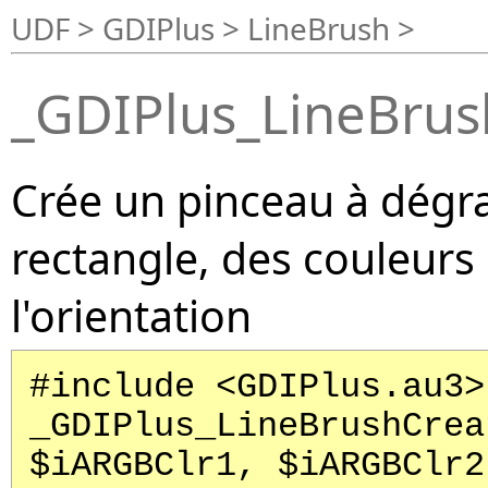
UDF > GDIPlus > LineBrush >
_GDIPlus_LineBru
Crée un pinceau à dégra
rectangle, des couleurs 
l'orientation
#include <GDIPlus.au3>
_GDIPlus_LineBrushCrea
$iARGBClr1, $iARGBClr2