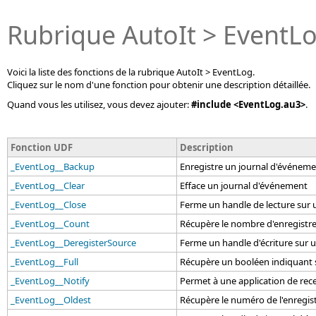
Rubrique AutoIt > EventL
Voici la liste des fonctions de la rubrique AutoIt > EventLog.
Cliquez sur le nom d'une fonction pour obtenir une description détaillée.
Quand vous les utilisez, vous devez ajouter:
#include <EventLog.au3>
.
Fonction UDF
Description
_EventLog__Backup
Enregistre un journal d'événeme
_EventLog__Clear
Efface un journal d'événement
_EventLog__Close
Ferme un handle de lecture sur
_EventLog__Count
Récupère le nombre d'enregistr
_EventLog__DeregisterSource
Ferme un handle d'écriture sur 
_EventLog__Full
Récupère un booléen indiquant s
_EventLog__Notify
Permet à une application de rec
_EventLog__Oldest
Récupère le numéro de l'enregis