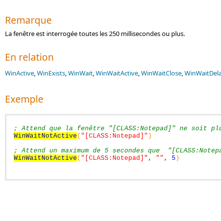
Remarque
La fenêtre est interrogée toutes les 250 millisecondes ou plus.
En relation
WinActive
,
WinExists
,
WinWait
,
WinWaitActive
,
WinWaitClose
,
WinWaitDela
Exemple
; Attend que la fenêtre "[CLASS:Notepad]" ne soit pl
WinWaitNotActive
(
"[CLASS:Notepad]"
)
; Attend un maximum de 5 secondes que  "[CLASS:Notep
WinWaitNotActive
(
"[CLASS:Notepad]"
,
""
,
5
)