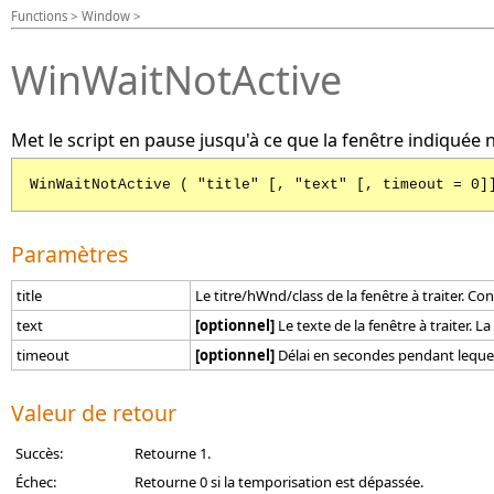
Functions > Window >
WinWaitNotActive
Met le script en pause jusqu'à ce que la fenêtre indiquée ne
WinWaitNotActive ( "title" [, "text" [, timeout = 0]
Paramètres
title
Le titre/hWnd/class de la fenêtre à traiter. Co
text
[optionnel]
Le texte de la fenêtre à traiter. 
timeout
[optionnel]
Délai en secondes pendant lequel l
Valeur de retour
Succès:
Retourne 1.
Échec:
Retourne 0 si la temporisation est dépassée.