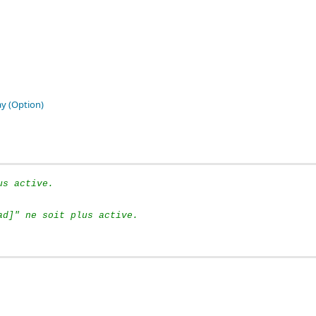
y (Option)
us active.
ad]" ne soit plus active.