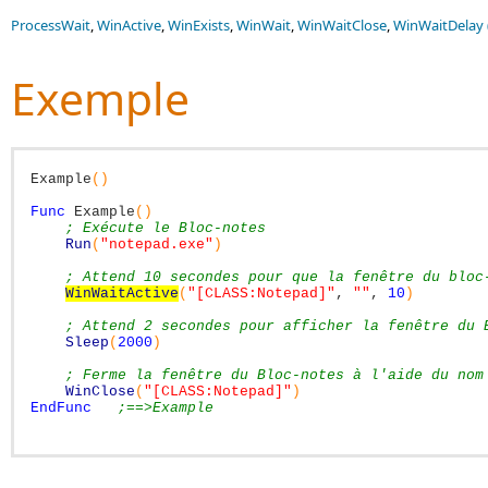
ProcessWait
,
WinActive
,
WinExists
,
WinWait
,
WinWaitClose
,
WinWaitDelay 
Exemple
Example
(
)
Func
Example
(
)
; Exécute le Bloc-notes
Run
(
"notepad.exe"
)
; Attend 10 secondes pour que la fenêtre du bloc
WinWaitActive
(
"[CLASS:Notepad]"
,
""
,
10
)
; Attend 2 secondes pour afficher la fenêtre du 
Sleep
(
2000
)
; Ferme la fenêtre du Bloc-notes à l'aide du nom
WinClose
(
"[CLASS:Notepad]"
)
EndFunc
;==>Example