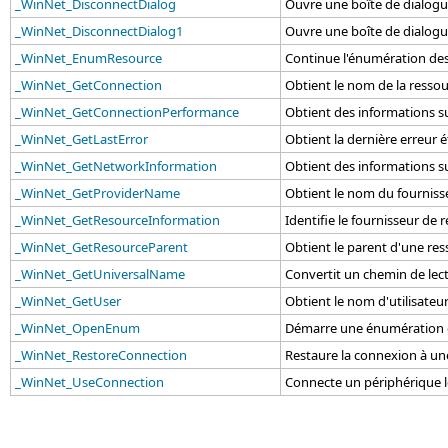
_WinNet_DisconnectDialog
Ouvre une boîte de dialogu
_WinNet_DisconnectDialog1
Ouvre une boîte de dialogu
_WinNet_EnumResource
Continue l'énumération des
_WinNet_GetConnection
Obtient le nom de la ressou
_WinNet_GetConnectionPerformance
Obtient des informations s
_WinNet_GetLastError
Obtient la dernière erreur 
_WinNet_GetNetworkInformation
Obtient des informations s
_WinNet_GetProviderName
Obtient le nom du fourniss
_WinNet_GetResourceInformation
Identifie le fournisseur de
_WinNet_GetResourceParent
Obtient le parent d'une res
_WinNet_GetUniversalName
Convertit un chemin de lect
_WinNet_GetUser
Obtient le nom d'utilisateur
_WinNet_OpenEnum
Démarre une énumération d
_WinNet_RestoreConnection
Restaure la connexion à un
_WinNet_UseConnection
Connecte un périphérique l