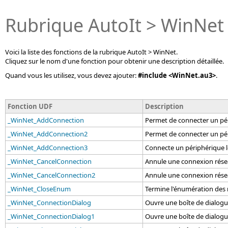
Rubrique AutoIt > WinNet
Voici la liste des fonctions de la rubrique AutoIt > WinNet.
Cliquez sur le nom d'une fonction pour obtenir une description détaillée.
Quand vous les utilisez, vous devez ajouter:
#include <WinNet.au3>
.
Fonction UDF
Description
_WinNet_AddConnection
Permet de connecter un pér
_WinNet_AddConnection2
Permet de connecter un pér
_WinNet_AddConnection3
Connecte un périphérique l
_WinNet_CancelConnection
Annule une connexion rése
_WinNet_CancelConnection2
Annule une connexion rése
_WinNet_CloseEnum
Termine l'énumération des
_WinNet_ConnectionDialog
Ouvre une boîte de dialogu
_WinNet_ConnectionDialog1
Ouvre une boîte de dialogu