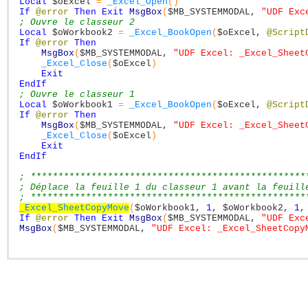
Local
$oExcel
=
_Excel_Open
(
)
If
@error
Then
Exit
MsgBox
(
$MB_SYSTEMMODAL
,
"UDF Exc
; Ouvre le classeur 2
Local
$oWorkbook2
=
_Excel_BookOpen
(
$oExcel
,
@Script
If
@error
Then
MsgBox
(
$MB_SYSTEMMODAL
,
"UDF Excel: _Excel_Sheet
_Excel_Close
(
$oExcel
)
Exit
EndIf
; Ouvre le classeur 1
Local
$oWorkbook1
=
_Excel_BookOpen
(
$oExcel
,
@Script
If
@error
Then
MsgBox
(
$MB_SYSTEMMODAL
,
"UDF Excel: _Excel_Sheet
_Excel_Close
(
$oExcel
)
Exit
EndIf
; **************************************************
; Déplace la feuille 1 du classeur 1 avant la feuill
; **************************************************
_Excel_SheetCopyMove
(
$oWorkbook1
,
1
,
$oWorkbook2
,
1
,
If
@error
Then
Exit
MsgBox
(
$MB_SYSTEMMODAL
,
"UDF Exc
MsgBox
(
$MB_SYSTEMMODAL
,
"UDF Excel: _Excel_SheetCopy