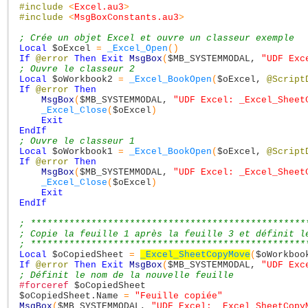
#include
<
Excel.au3
>
#include
<
MsgBoxConstants.au3
>
; Crée un objet Excel et ouvre un classeur exemple
Local
$oExcel
=
_Excel_Open
(
)
If
@error
Then
Exit
MsgBox
(
$MB_SYSTEMMODAL
,
"UDF Exc
; Ouvre le classeur 2
Local
$oWorkbook2
=
_Excel_BookOpen
(
$oExcel
,
@Script
If
@error
Then
MsgBox
(
$MB_SYSTEMMODAL
,
"UDF Excel: _Excel_Sheet
_Excel_Close
(
$oExcel
)
Exit
EndIf
; Ouvre le classeur 1
Local
$oWorkbook1
=
_Excel_BookOpen
(
$oExcel
,
@Script
If
@error
Then
MsgBox
(
$MB_SYSTEMMODAL
,
"UDF Excel: _Excel_Sheet
_Excel_Close
(
$oExcel
)
Exit
EndIf
; **************************************************
; Copie la feuille 1 après la feuille 3 et définit l
; **************************************************
Local
$oCopiedSheet
=
_Excel_SheetCopyMove
(
$oWorkboo
If
@error
Then
Exit
MsgBox
(
$MB_SYSTEMMODAL
,
"UDF Exc
; Définit le nom de la nouvelle feuille
#forceref
$oCopiedSheet
$oCopiedSheet
.Name
=
"Feuille copiée"
MsgBox
(
$MB_SYSTEMMODAL
,
"UDF Excel: _Excel_SheetCopy