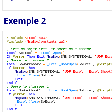
Exemple 2
#include
<
Excel.au3
>
#include
<
MsgBoxConstants.au3
>
; Crée un objet Excel et ouvre un classeur
Local
$oExcel
=
_Excel_Open
(
)
If
@error
Then
Exit
MsgBox
(
$MB_SYSTEMMODAL
,
"UDF Exc
; Ouvre le classeur 2
Local
$oWorkbook2
=
_Excel_BookOpen
(
$oExcel
,
@Script
If
@error
Then
MsgBox
(
$MB_SYSTEMMODAL
,
"UDF Excel: _Excel_Sheet
_Excel_Close
(
$oExcel
)
Exit
EndIf
; Ouvre le classeur 1
Local
$oWorkbook1
=
_Excel_BookOpen
(
$oExcel
,
@Script
If
@error
Then
MsgBox
(
$MB_SYSTEMMODAL
,
"UDF Excel: _Excel_Sheet
_Excel_Close
(
$oExcel
)
Exit
EndIf