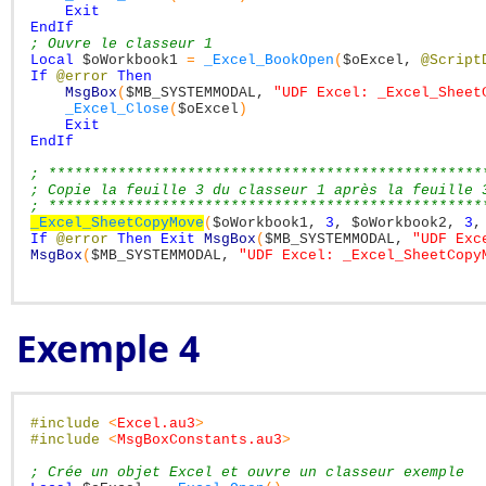
Exit
EndIf
; Ouvre le classeur 1
Local
$oWorkbook1
=
_Excel_BookOpen
(
$oExcel
,
@Script
If
@error
Then
MsgBox
(
$MB_SYSTEMMODAL
,
"UDF Excel: _Excel_Sheet
_Excel_Close
(
$oExcel
)
Exit
EndIf
; **************************************************
; Copie la feuille 3 du classeur 1 après la feuille 
; **************************************************
_Excel_SheetCopyMove
(
$oWorkbook1
,
3
,
$oWorkbook2
,
3
,
If
@error
Then
Exit
MsgBox
(
$MB_SYSTEMMODAL
,
"UDF Exc
MsgBox
(
$MB_SYSTEMMODAL
,
"UDF Excel: _Excel_SheetCopy
Exemple 4
#include
<
Excel.au3
>
#include
<
MsgBoxConstants.au3
>
; Crée un objet Excel et ouvre un classeur exemple