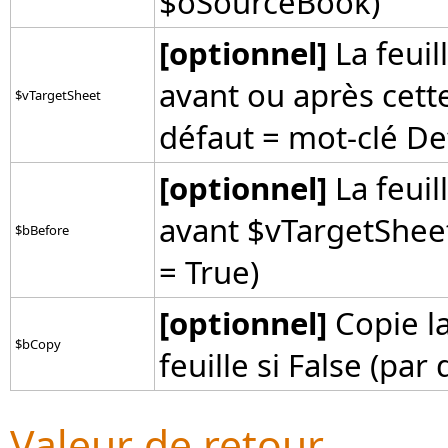
$oSourceBook)
[optionnel]
La feuil
avant ou après cette
$vTargetSheet
défaut = mot-clé Def
[optionnel]
La feuil
avant $vTargetSheet 
$bBefore
= True)
[optionnel]
Copie la
$bCopy
feuille si False (par
Valeur de retour