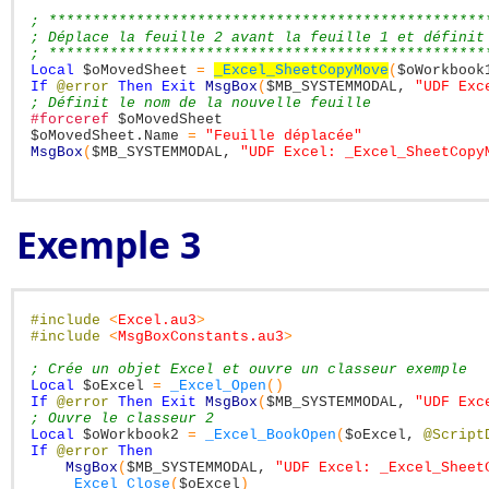
; **************************************************
; Déplace la feuille 2 avant la feuille 1 et définit
; **************************************************
Local
$oMovedSheet
=
_Excel_SheetCopyMove
(
$oWorkbook
If
@error
Then
Exit
MsgBox
(
$MB_SYSTEMMODAL
,
"UDF Exc
; Définit le nom de la nouvelle feuille
#forceref
$oMovedSheet
$oMovedSheet
.Name
=
"Feuille déplacée"
MsgBox
(
$MB_SYSTEMMODAL
,
"UDF Excel: _Excel_SheetCopy
Exemple 3
#include
<
Excel.au3
>
#include
<
MsgBoxConstants.au3
>
; Crée un objet Excel et ouvre un classeur exemple
Local
$oExcel
=
_Excel_Open
(
)
If
@error
Then
Exit
MsgBox
(
$MB_SYSTEMMODAL
,
"UDF Exc
; Ouvre le classeur 2
Local
$oWorkbook2
=
_Excel_BookOpen
(
$oExcel
,
@Script
If
@error
Then
MsgBox
(
$MB_SYSTEMMODAL
,
"UDF Excel: _Excel_Sheet
_Excel_Close
(
$oExcel
)