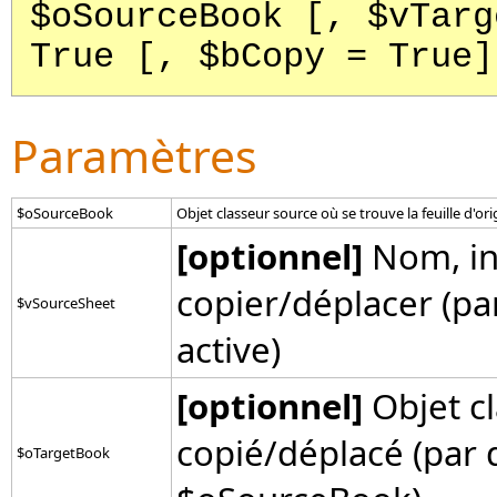
$oSourceBook [, $vTarg
True [, $bCopy = True]
Paramètres
$oSourceBook
Objet classeur source où se trouve la feuille d'ori
[optionnel]
Nom, ind
copier/déplacer (par
$vSourceSheet
active)
[optionnel]
Objet cl
copié/déplacé (par 
$oTargetBook