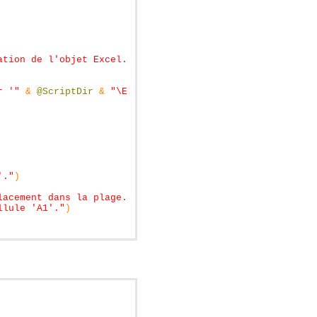
ation de l'objet Excel."
&
@CRLF
&
"@error = "
&
@error
r '"
&
@ScriptDir
&
"\Extras\_Excel1.xls'."
&
@CRLF
&
"@
'."
)
lacement dans la plage."
&
@CRLF
&
"@error = "
&
@error
llule 'A1'."
)