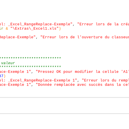
el: _Excel_RangeReplace-Exemple"
,
"Erreur lors de la cré
ir
&
"\Extras\_Excel1.xls"
)
Replace-Exemple"
,
"Erreur lors de l'ouverture du classeu
***************************
 valeur
***************************
ace-Exemple 1"
,
"Pressez OK pour modifier la cellule 'A1
37
)
el: _Excel_RangeReplace-Exemple 1"
,
"Erreur lors du remp
ace-Exemple 1"
,
"Donnée remplacée avec succès dans la ce