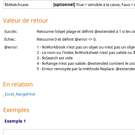
$bMatchcase
[optionnel]
True = sensible à la casse, Faux = 
Valeur de retour
Succès:
Retourne l'objet plage et définit @extended à 1 si les ce
Échec:
Retourne 0 et définit @error <> 0.
@error:
1 - $oWorkbook n'est pas un objet ou n'est pas un obje
2 - Le nom ou l'index $vWorksheet n'est pas valide ou 
3 - $sSearch est vide
4 - $vRange n'est pas valide. @extended contient le c
5 - Erreur renvoyée par la méthode Replace. @extende
En relation
_Excel_RangeFind
Exemples
Exemple 1