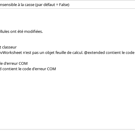
insensible à la casse (par défaut = False)
llules ont été modifiées.
t classeur
$vWorksheet n'est pas un objet feuille de calcul. @extended contient le cod
ode d'erreur COM
d contient le code d'erreur COM