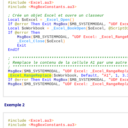
#include
<
Excel.au3
>
#include
<
MsgBoxConstants.au3
>
; Crée un objet Excel et ouvre un classeur
Local
$oExcel
=
_Excel_Open
(
)
If
@error
Then
Exit
MsgBox
(
$MB_SYSTEMMODAL
,
"UDF Exc
Local
$oWorkbook
=
_Excel_BookOpen
(
$oExcel
,
@ScriptD
If
@error
Then
MsgBox
(
$MB_SYSTEMMODAL
,
"UDF Excel: _Excel_Range
_Excel_Close
(
$oExcel
)
Exit
EndIf
; **************************************************
; Remplace le contenu de la cellule A1 par une autre
; **************************************************
MsgBox
(
$MB_SYSTEMMODAL
,
"UDF Excel: _Excel_RangeRepl
_Excel_RangeReplace
(
$oWorkbook
,
Default
,
"A1"
,
1
,
3.
If
@error
Then
Exit
MsgBox
(
$MB_SYSTEMMODAL
,
"UDF Exc
MsgBox
(
$MB_SYSTEMMODAL
,
"UDF Excel: _Excel_RangeRepl
Exemple 2
#include
<
Excel.au3
>
#include
<
MsgBoxConstants.au3
>