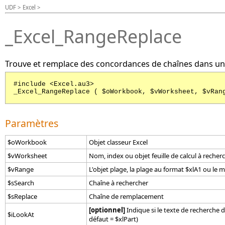
UDF > Excel >
_Excel_RangeReplace
Trouve et remplace des concordances de chaînes dans une 
#include <Excel.au3>
_Excel_RangeReplace ( $oWorkbook, $vWorksheet, $vRan
Paramètres
$oWorkbook
Objet classeur Excel
$vWorksheet
Nom, index ou objet feuille de calcul à recherche
$vRange
L'objet plage, la plage au format $xlA1 ou le mo
$sSearch
Chaîne à rechercher
$sReplace
Chaîne de remplacement
[optionnel]
Indique si le texte de recherche 
$iLookAt
défaut = $xlPart)