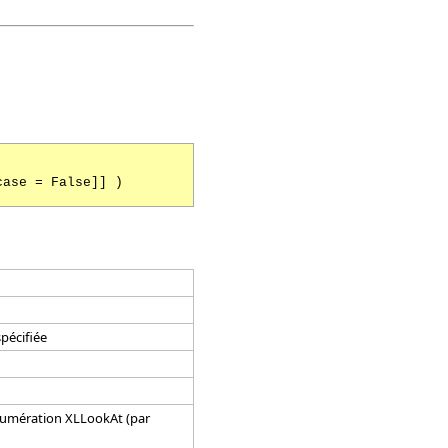
case = False]] )
spécifiée
'énumération XLLookAt (par