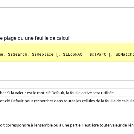
plage ou une feuille de calcul
ge, $sSearch, $sReplace [, $iLookAt = $xlPart [, $bMatch
r. Si la valeur est le mot-clé Default, la feuille active sera utilisée
t-clé Default pour rechercher dans toutes les cellules de la feuille de calcul 
doit correspondre à l'ensemble ou à une partie. Peut être toute valeur de l