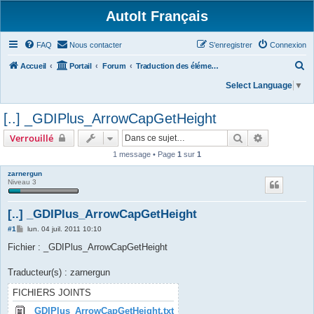
AutoIt Français
FAQ
Nous contacter
S’enregistrer
Connexion
R
Accueil
Portail
Forum
Traduction des éléments du dossier /txtlibfunctions/
e
Select Language
▼
c
[..] _GDIPlus_ArrowCapGetHeight
h
e
Rechercher
Recherche 
Verrouillé
r
1 message • Page
1
sur
1
c
zarnergun
Niveau 3
h
e
[..] _GDIPlus_ArrowCapGetHeight
r
M
#1
lun. 04 juil. 2011 10:10
e
s
Fichier : _GDIPlus_ArrowCapGetHeight
s
a
g
Traducteur(s) : zarnergun
e
FICHIERS JOINTS
_GDIPlus_ArrowCapGetHeight.txt