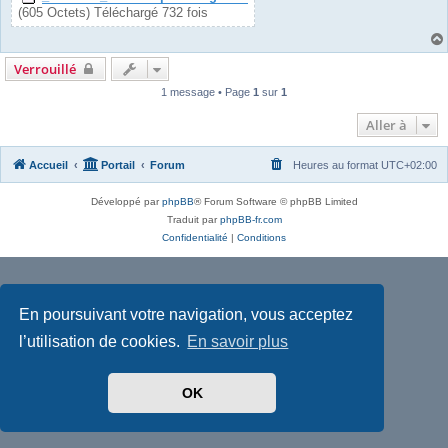
(605 Octets) Téléchargé 732 fois
Verrouillé
1 message • Page
1
sur
1
Aller à
Accueil
Portail
Forum
Heures au format
UTC+02:00
Développé par
phpBB
® Forum Software © phpBB Limited
Traduit par
phpBB-fr.com
Confidentialité
|
Conditions
En poursuivant votre navigation, vous acceptez
l’utilisation de cookies.
En savoir plus
OK