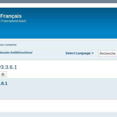
 Français
Francophone AutoIt
us contacter
ossier /txtlibfunctions/
Select Language
▼
v3.3.6.1
echercher
Recherche avancée
.6.1