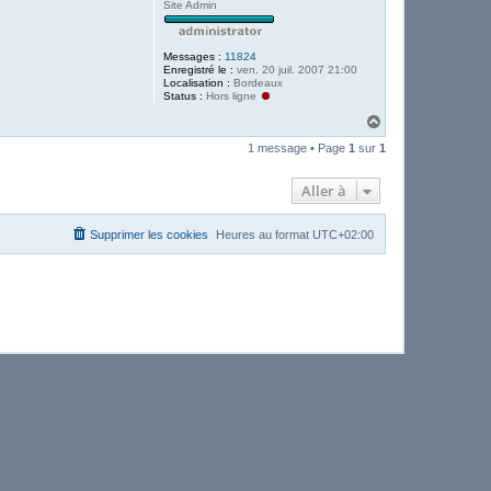
Site Admin
Messages :
11824
Enregistré le :
ven. 20 juil. 2007 21:00
Localisation :
Bordeaux
Status :
Hors ligne
H
a
1 message • Page
1
sur
1
u
t
Aller à
Supprimer les cookies
Heures au format
UTC+02:00