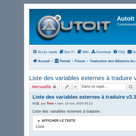
AutoIt
Communauté 
Accès rapide
Doc Fr
WiKi
Download
FAQ
No
Accueil
Portail
Forum
Traduction des éléments du d
Liste des variables externes à traduire 
R
Verrouillé
Liste des variables externes à traduire v3.3
M
#1
par
Tlem
»
sam. 13 nov. 2010 00:12
e
s
Liste des variables externes à traduire :
s
a
► AFFICHER LE TEXTE
g
e
Liste