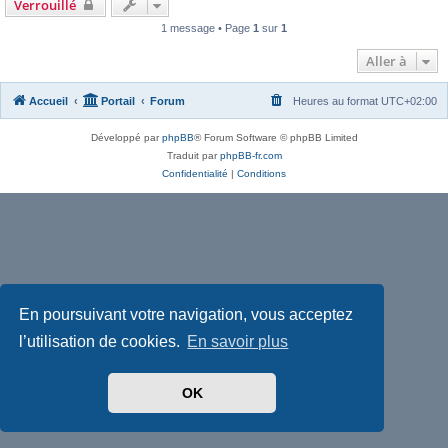
Verrouillé
1 message • Page
1
sur
1
Aller à
Accueil
Portail
Forum
Heures au format
UTC+02:00
Développé par
phpBB
® Forum Software © phpBB Limited
Traduit par
phpBB-fr.com
Confidentialité
|
Conditions
En poursuivant votre navigation, vous acceptez
l’utilisation de cookies.
En savoir plus
OK