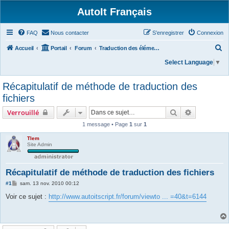
AutoIt Français
FAQ
Nous contacter
S’enregistrer
Connexion
R
Accueil
Portail
Forum
Traduction des éléments du dossier /txtlibfunctions/
e
Select Language
▼
c
Récapitulatif de méthode de traduction des
h
fichiers
e
r
Rechercher
Recherche 
Verrouillé
c
1 message • Page
1
sur
1
h
Tlem
Site Admin
e
r
Récapitulatif de méthode de traduction des fichiers
M
#1
sam. 13 nov. 2010 00:12
e
s
Voir ce sujet :
http://www.autoitscript.fr/forum/viewto ... =40&t=6144
s
a
g
e