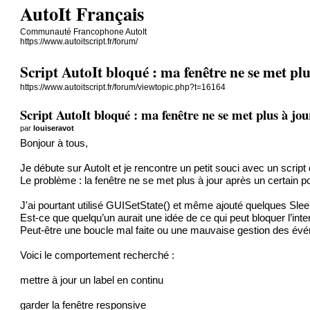
AutoIt Français
Communauté Francophone AutoIt
https://www.autoitscript.fr/forum/
Script AutoIt bloqué : ma fenêtre ne se met plu
https://www.autoitscript.fr/forum/viewtopic.php?t=16164
Script AutoIt bloqué : ma fenêtre ne se met plus à j
par
louiseravot
Bonjour à tous,
Je débute sur AutoIt et je rencontre un petit souci avec un script
Le problème : la fenêtre ne se met plus à jour après un certain poi
J'ai pourtant utilisé GUISetState() et même ajouté quelques Sleep(
Est-ce que quelqu’un aurait une idée de ce qui peut bloquer l’inte
Peut-être une boucle mal faite ou une mauvaise gestion des év
Voici le comportement recherché :
mettre à jour un label en continu
garder la fenêtre responsive