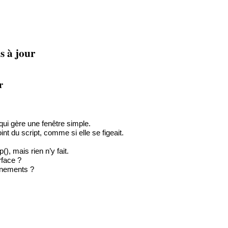
s à jour
our
 qui gère une fenêtre simple.
nt du script, comme si elle se figeait.
), mais rien n’y fait.
rface ?
énements ?