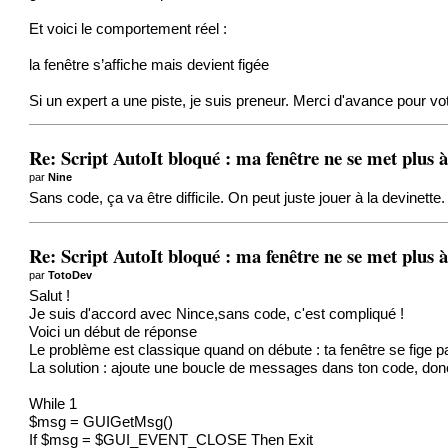
Et voici le comportement réel :
la fenêtre s’affiche mais devient figée
Si un expert a une piste, je suis preneur. Merci d'avance pour vot
Re: Script AutoIt bloqué : ma fenêtre ne se met plus à
par
Nine
Sans code, ça va être difficile. On peut juste jouer à la devinet
Re: Script AutoIt bloqué : ma fenêtre ne se met plus à
par
TotoDev
Salut !
Je suis d'accord avec Nince,sans code, c'est compliqué !
Voici un début de réponse
Le problème est classique quand on débute : ta fenêtre se fige p
La solution : ajoute une boucle de messages dans ton code, donc ->
While 1
$msg = GUIGetMsg()
If $msg = $GUI_EVENT_CLOSE Then Exit