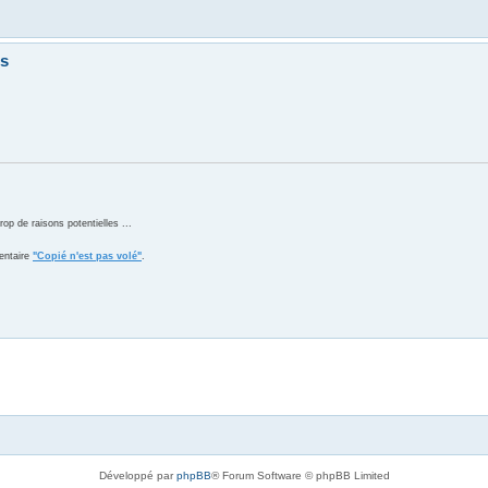
ts
 de raisons potentielles ...
entaire
"Copié n'est pas volé"
.
Développé par
phpBB
® Forum Software © phpBB Limited