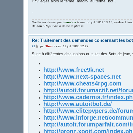
Privilégiez alors le terme "macro" au terme "bot".
.
Modifié en dernier par
timmalos
le mer. 06 juil. 2011 13:47, modifié 1 fois.
Raison :
Rajout de la derniere phrase
Re: Traitement des demandes concernant les bo
M
#2
par
Tlem
»
ven. 11 juil. 2008 22:27
e
s
Suite à différentes discussions au sujet des Bots de jeux, 
s
a
g
e
http://www.free9k.net
http://www.next-spaces.net
http://www.cheats4rpg.com
http://autoit.forumactif.net/fo
http://www.cadernis.fr/index.p
http://www.autoitbot.de/
http://www.elitepvpers.de/foru
http://www.inforge.net/commun
http://autoit.forumparfait.com/
http://progz.xooit.com/index.p