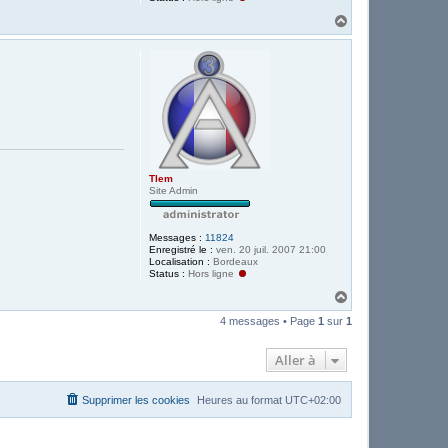
H
a
u
t
Tlem
Site Admin
Messages :
11824
Enregistré le :
ven. 20 juil. 2007 21:00
Localisation :
Bordeaux
Status :
Hors ligne
H
a
4 messages • Page
1
sur
1
u
t
Aller à
Supprimer les cookies
Heures au format
UTC+02:00