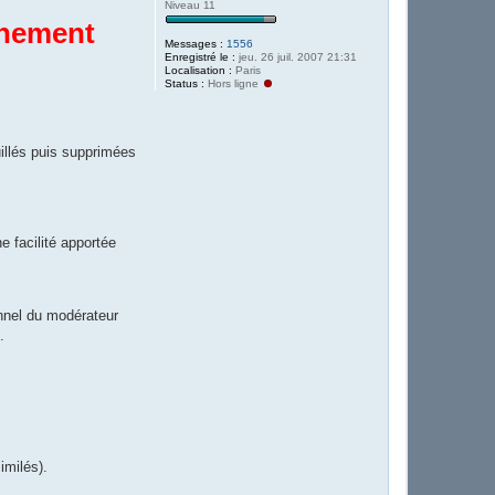
Niveau 11
nnement
Messages :
1556
Enregistré le :
jeu. 26 juil. 2007 21:31
Localisation :
Paris
Status :
Hors ligne
illés puis supprimées
e facilité apportée
onnel du modérateur
.
imilés).