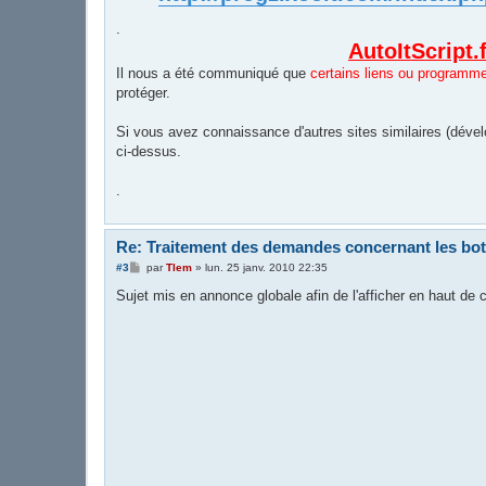
.
AutoItScript.
Il nous a été communiqué que
certains liens ou programm
protéger.
Si vous avez connaissance d'autres sites similaires (dével
ci-dessus.
.
Re: Traitement des demandes concernant les bo
M
#3
par
Tlem
»
lun. 25 janv. 2010 22:35
e
s
Sujet mis en annonce globale afin de l'afficher en haut de
s
a
g
e