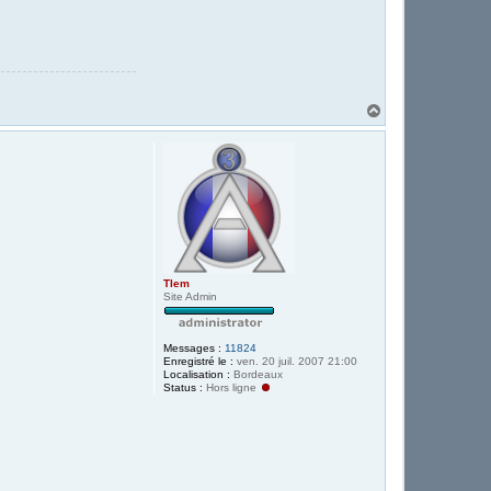
H
a
u
t
Tlem
Site Admin
Messages :
11824
Enregistré le :
ven. 20 juil. 2007 21:00
Localisation :
Bordeaux
Status :
Hors ligne