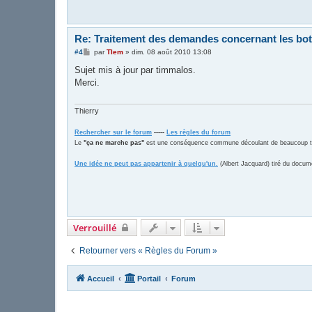
Re: Traitement des demandes concernant les bo
M
#4
par
Tlem
»
dim. 08 août 2010 13:08
e
s
Sujet mis à jour par timmalos.
s
Merci.
a
g
e
Thierry
Rechercher sur le forum
-----
Les règles du forum
Le
"ça ne marche pas"
est une conséquence commune découlant de beaucoup trop
Une idée ne peut pas appartenir à quelqu'un.
(Albert Jacquard) tiré du docum
Verrouillé
Retourner vers « Règles du Forum »
Accueil
Portail
Forum