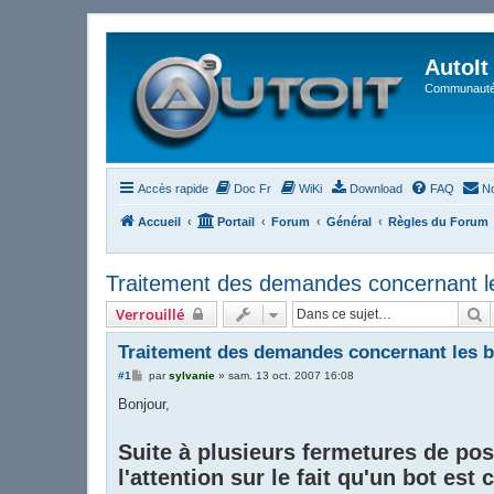
AutoIt
Communauté 
Accès rapide
Doc Fr
WiKi
Download
FAQ
No
Accueil
Portail
Forum
Général
Règles du Forum
Traitement des demandes concernant l
R
Verrouillé
Traitement des demandes concernant les b
M
#1
par
sylvanie
»
sam. 13 oct. 2007 16:08
e
s
Bonjour,
s
a
g
Suite à plusieurs fermetures de posts
e
l'attention sur le fait qu'un bot est 