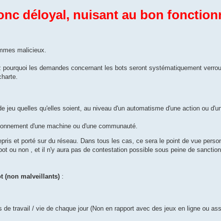
 donc déloyal, nuisant au bon fonctio
.
rammes malicieux.
z pourquoi les demandes concernant les bots seront systématiquement verrou
charte.
 jeu quelles qu'elles soient, au niveau d'un automatisme d'une action ou d'un
nctionnement d'une machine ou d'une communauté.
 repris et porté sur du réseau. Dans tous les cas, ce sera le point de vue pers
bot ou non , et il n'y aura pas de contestation possible sous peine de sanction
 (non malveillants)
:
s de travail / vie de chaque jour (Non en rapport avec des jeux en ligne ou ass