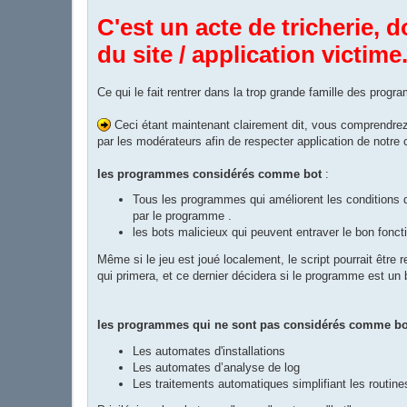
C'est un acte de tricherie,
du site / application victime
Ce qui le fait rentrer dans la trop grande famille des prog
Ceci étant maintenant clairement dit, vous comprendre
par les modérateurs afin de respecter application de notre 
les programmes considérés comme bot
:
Tous les programmes qui améliorent les conditions de
par le programme .
les bots malicieux qui peuvent entraver le bon fo
Même si le jeu est joué localement, le script pourrait être
qui primera, et ce dernier décidera si le programme est un 
les programmes qui ne sont pas considérés comme bot
Les automates d'installations
Les automates d’analyse de log
Les traitements automatiques simplifiant les routine