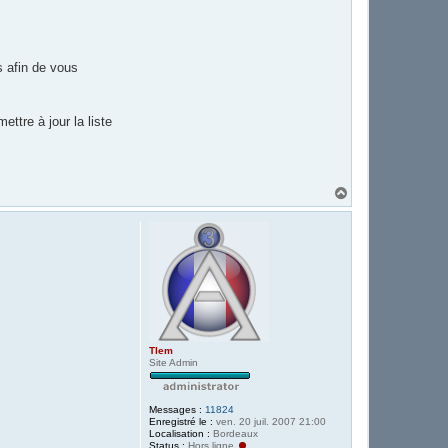
s afin de vous
ttre à jour la liste
H
a
u
t
Tlem
Site Admin
Messages :
11824
Enregistré le :
ven. 20 juil. 2007 21:00
Localisation :
Bordeaux
Status :
Hors ligne