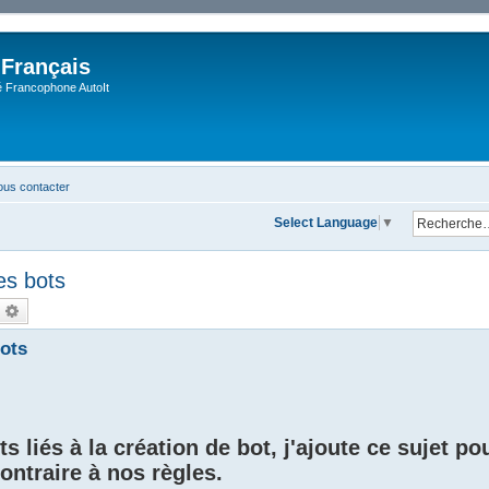
 Français
Francophone AutoIt
us contacter
Select Language
▼
es bots
echercher
Recherche avancée
ots
 liés à la création de bot, j'ajoute ce sujet pou
contraire à nos règles.