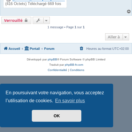
(416 Octets) Téléchargé 669 fois
Verrouillé
1 message • Page
1
sur
1
Aller à
Accueil
Portail
Forum
Heures au format
UTC+02:00
Développé par
phpBB
® Forum Software © phpBB Limited
Traduit par
phpBB-fr.com
Confidentialité
|
Conditions
En poursuivant votre navigation, vous acceptez
l’utilisation de cookies.
En savoir plus
OK