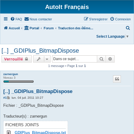
AutoIt Français
FAQ
Nous contacter
S’enregistrer
Connexion
R
Accueil
Portail
Forum
Traduction des éléments du dossier /txtlibfunctions/
e
Select Language
▼
c
[..] _GDIPlus_BitmapDispose
h
e
Rechercher
Recherche 
Verrouillé
r
1 message • Page
1
sur
1
c
zarnergun
Niveau 3
h
e
[..] _GDIPlus_BitmapDispose
r
M
#1
lun. 04 juil. 2011 10:27
e
s
Fichier : _GDIPlus_BitmapDispose
s
a
g
Traducteur(s) : zarnergun
e
FICHIERS JOINTS
_GDIPlus_BitmapDispose.txt