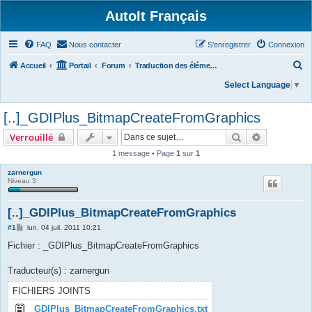
AutoIt Français
FAQ
Nous contacter
S’enregistrer
Connexion
R
Accueil
Portail
Forum
Traduction des éléments du dossier /txtlibfunctions/
e
Select Language
▼
c
[..]_GDIPlus_BitmapCreateFromGraphics
h
e
Rechercher
Recherche 
Verrouillé
r
1 message • Page
1
sur
1
c
zarnergun
Niveau 3
h
e
[..]_GDIPlus_BitmapCreateFromGraphics
r
M
#1
lun. 04 juil. 2011 10:21
e
s
Fichier : _GDIPlus_BitmapCreateFromGraphics
s
a
g
Traducteur(s) : zarnergun
e
FICHIERS JOINTS
_GDIPlus_BitmapCreateFromGraphics.txt