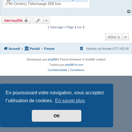
(790 Octets) Téléchargé 658 fois
Verrouillé
1 message • Page
1
sur
1
Aller à
Accueil
Portail
Forum
Heures au format
UTC+02:00
Développé par
phpBB
® Forum Software © phpBB Limited
Traduit par
phpBB-fr.com
Confidentialité
|
Conditions
En poursuivant votre navigation, vous acceptez
l’utilisation de cookies.
En savoir plus
OK