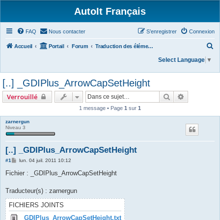
AutoIt Français
FAQ
Nous contacter
S’enregistrer
Connexion
R
Accueil
Portail
Forum
Traduction des éléments du dossier /txtlibfunctions/
e
Select Language
▼
c
[..] _GDIPlus_ArrowCapSetHeight
h
e
Rechercher
Recherche 
Verrouillé
r
1 message • Page
1
sur
1
c
zarnergun
Niveau 3
h
e
[..] _GDIPlus_ArrowCapSetHeight
r
M
#1
lun. 04 juil. 2011 10:12
e
s
Fichier : _GDIPlus_ArrowCapSetHeight
s
a
g
Traducteur(s) : zarnergun
e
FICHIERS JOINTS
_GDIPlus_ArrowCapSetHeight.txt