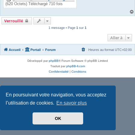
(620 Octets) Téléchargé 710 fois
Verrouillé
1 message • Page
1
sur
1
Aller à
Accueil
Portail
Forum
Heures au format
UTC+02:00
Développé par
phpBB
® Forum Software © phpBB Limited
Traduit par
phpBB-fr.com
Confidentialité
|
Conditions
En poursuivant votre navigation, vous acceptez
l’utilisation de cookies.
En savoir plus
OK