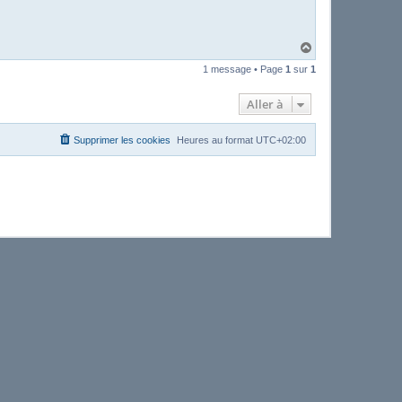
H
a
1 message • Page
1
sur
1
u
t
Aller à
Supprimer les cookies
Heures au format
UTC+02:00