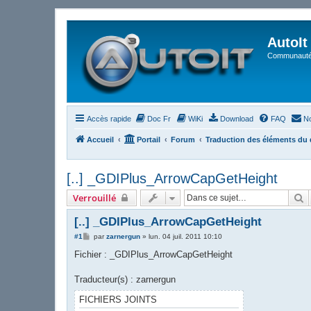
AutoIt
Communauté 
Accès rapide
Doc Fr
WiKi
Download
FAQ
No
Accueil
Portail
Forum
Traduction des éléments du d
[..] _GDIPlus_ArrowCapGetHeight
R
Verrouillé
[..] _GDIPlus_ArrowCapGetHeight
M
#1
par
zarnergun
»
lun. 04 juil. 2011 10:10
e
s
Fichier : _GDIPlus_ArrowCapGetHeight
s
a
g
Traducteur(s) : zarnergun
e
FICHIERS JOINTS