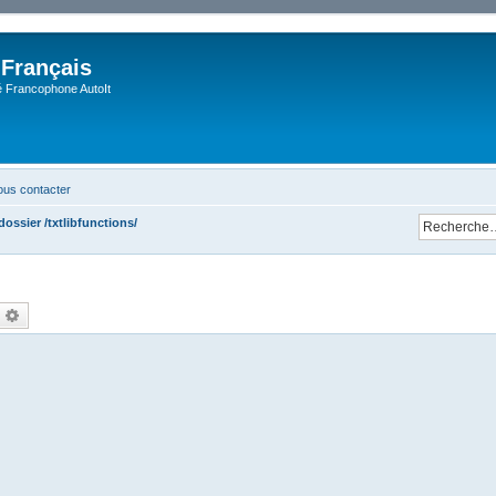
 Français
Francophone AutoIt
us contacter
ossier /txtlibfunctions/
echercher
Recherche avancée