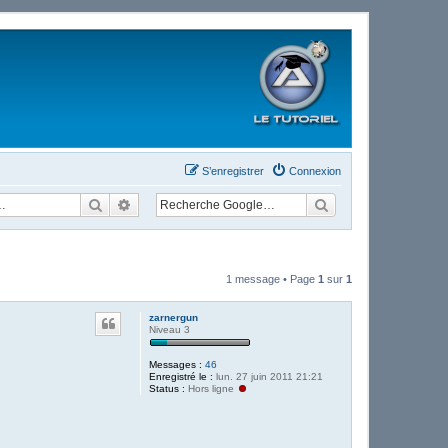
S’enregistrer
Connexion
Rechercher
Recherche avancée
1 message • Page
1
sur
1
zarnergun
Niveau 3
Messages :
46
Enregistré le :
lun. 27 juin 2011 21:21
Status :
Hors ligne