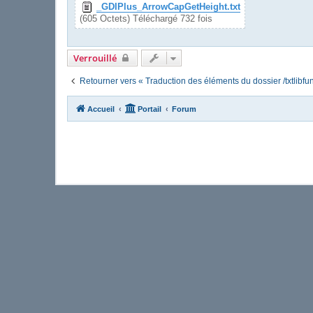
_GDIPlus_ArrowCapGetHeight.txt
(605 Octets) Téléchargé 732 fois
Verrouillé
Retourner vers « Traduction des éléments du dossier /txtlibfun
Accueil
Portail
Forum