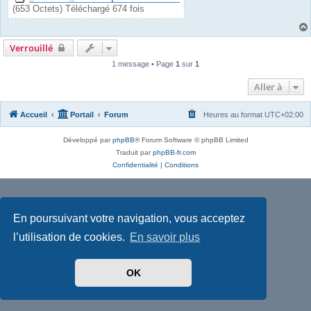
(653 Octets) Téléchargé 674 fois
Verrouillé
1 message • Page
1
sur
1
Aller à
Accueil
Portail
Forum
Heures au format
UTC+02:00
Développé par
phpBB
® Forum Software © phpBB Limited
Traduit par
phpBB-fr.com
Confidentialité
|
Conditions
En poursuivant votre navigation, vous acceptez
l’utilisation de cookies.
En savoir plus
OK