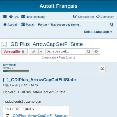
AutoIt Français
FAQ
Nous contacter
S’enregistrer
Connexion
R
Accueil
Portail
Forum
Traduction des éléments du dossier /txtlibfunctions/
e
Select Language
▼
c
[..]_GDIPlus_ArrowCapGetFillState
h
e
Rechercher
Recherche 
Verrouillé
r
1 message • Page
1
sur
1
c
zarnergun
Niveau 3
h
e
[..]_GDIPlus_ArrowCapGetFillState
r
M
#1
lun. 04 juil. 2011 10:09
e
s
Fichier : _GDIPlus_ArrowCapGetFillState
s
a
g
Traducteur(s) : zarnergun
e
FICHIERS JOINTS
_GDIPlus_ArrowCapGetFillState.txt