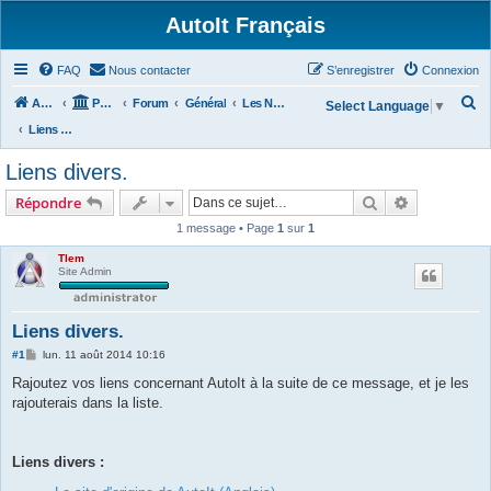
AutoIt Français
FAQ
Nous contacter
S’enregistrer
Connexion
R
Accueil
Portail
Forum
Général
Les Nouvelles d'AutoIt
Select Language
▼
e
Liens Divers
c
Liens divers.
h
Rechercher
Recherche 
Répondre
e
1 message • Page
1
sur
1
r
Tlem
c
Site Admin
h
e
Liens divers.
r
M
#1
lun. 11 août 2014 10:16
e
s
Rajoutez vos liens concernant AutoIt à la suite de ce message, et je les
s
rajouterais dans la liste.
a
g
e
Liens divers :