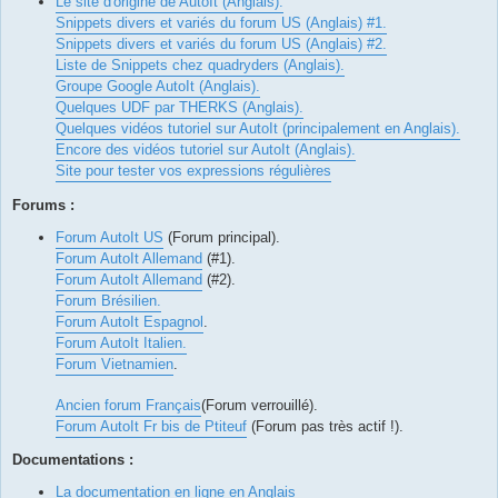
Le site d'origine de AutoIt (Anglais).
Snippets divers et variés du forum US (Anglais) #1.
Snippets divers et variés du forum US (Anglais) #2.
Liste de Snippets chez quadryders (Anglais).
Groupe Google AutoIt (Anglais).
Quelques UDF par THERKS (Anglais).
Quelques vidéos tutoriel sur AutoIt (principalement en Anglais).
Encore des vidéos tutoriel sur AutoIt (Anglais).
Site pour tester vos expressions régulières
Forums :
Forum AutoIt US
(Forum principal).
Forum AutoIt Allemand
(#1).
Forum AutoIt Allemand
(#2).
Forum Brésilien.
Forum AutoIt Espagnol
.
Forum AutoIt Italien.
Forum Vietnamien
.
Ancien forum Français
(Forum verrouillé).
Forum AutoIt Fr bis de Ptiteuf
(Forum pas très actif !).
Documentations :
La documentation en ligne en Anglais