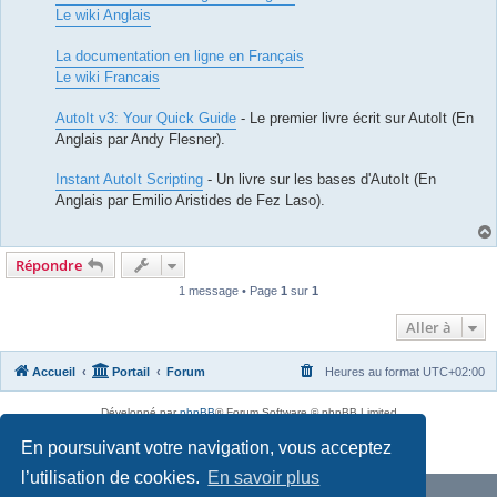
Le wiki Anglais
La documentation en ligne en Français
Le wiki Francais
AutoIt v3: Your Quick Guide
- Le premier livre écrit sur AutoIt (En
Anglais par Andy Flesner).
Instant AutoIt Scripting
- Un livre sur les bases d'AutoIt (En
Anglais par Emilio Aristides de Fez Laso).
Répondre
1 message • Page
1
sur
1
Aller à
Accueil
Portail
Forum
Heures au format
UTC+02:00
Développé par
phpBB
® Forum Software © phpBB Limited
Traduit par
phpBB-fr.com
En poursuivant votre navigation, vous acceptez
Confidentialité
|
Conditions
l’utilisation de cookies.
En savoir plus