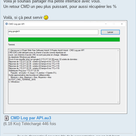
g
Voilà je souhais partager ma petite interface avec vous.
e
Un retour CMD un peu plus puissant, pour aussi récupérer les %
Voilà, si çà peut servir
CMD Log par API.au3
(6.18 Kio) Téléchargé 446 fois