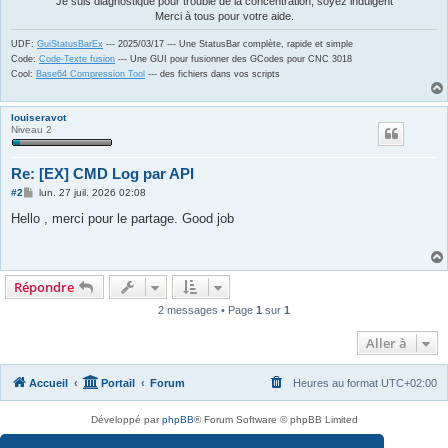
Je suis diagnostiqué pour trouble de la concentration, soyez indulgent
Merci à tous pour votre aide.
UDF:
GuiStatusBarEx
--- 2025/03/17 --- Une StatusBar complète, rapide et simple
Code:
Code-Texte fusion
--- Une GUI pour fusionner des GCodes pour CNC 3018
Cool:
Base64 Compression Tool
--- des fichiers dans vos scripts
louiseravot
Niveau 2
Re: [EX] CMD Log par API
M
#2
lun. 27 juil. 2026 02:08
e
s
Hello , merci pour le partage. Good job
s
a
g
e
Répondre
2 messages • Page
1
sur
1
Aller à
Accueil
Portail
Forum
Heures au format
UTC+02:00
Développé par
phpBB
® Forum Software © phpBB Limited
Traduit par
phpBB-fr.com