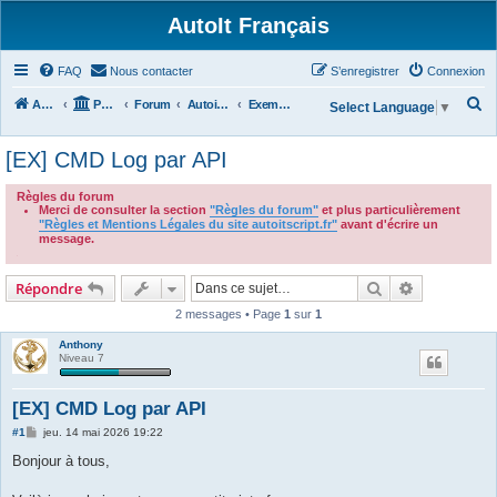
AutoIt Français
FAQ
Nous contacter
S’enregistrer
Connexion
R
Accueil
Portail
Forum
Autoit v3
Exemples de Scripts
Select Language
▼
e
[EX] CMD Log par API
c
h
Règles du forum
Merci de consulter la section
"Règles du forum"
et plus particulièrement
e
"Règles et Mentions Légales du site autoitscript.fr"
avant d'écrire un
r
message.
.
c
Rechercher
Recherche 
Répondre
h
2 messages • Page
1
sur
1
e
r
Anthony
Niveau 7
[EX] CMD Log par API
M
#1
jeu. 14 mai 2026 19:22
e
s
Bonjour à tous,
s
a