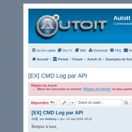
AutoIt
Communauté 
Accès rapide
Doc Fr
WiKi
Download
FAQ
No
Accueil
Portail
Forum
Autoit v3
Exemples de Scr
[EX] CMD Log par API
Règles du forum
Merci de consulter la section
"Règles du forum"
et plus part
.
R
Répondre
[EX] CMD Log par API
M
#1
par
Anthony
»
jeu. 14 mai 2026 19:22
e
s
Bonjour à tous,
s