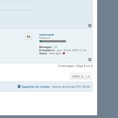
H
a
u
louiseravot
t
Niveau 2
Messages :
17
Enregistré le :
sam. 26 juil. 2025 17:12
Status :
Hors ligne
H
a
2 messages • Page
1
sur
1
u
t
Aller à
Supprimer les cookies
Heures au format
UTC+02:00