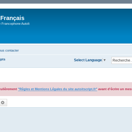
 Français
Francophone AutoIt
us contacter
ipts
Select Language
▼
iculièrement
"Règles et Mentions Légales du site autoitscript.fr"
avant d'écrire un mes
echercher
Recherche avancée