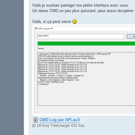
a
g
Voilà je souhais partager ma petite interface avec vous.
e
Un retour CMD un peu plus puissant, pour aussi récupérer
Voilà, si çà peut servir
CMD Log par API.au3
(6.18 Kio) Téléchargé 431 fois