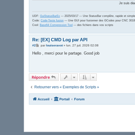
Je suis dia
UDF:
GuiStatusBarEx
--- 2025/03/17 --- Une StatusBar complète, rapide et simpl
Code:
Code-Texte fusion
--- Une GUI pour fusionner des GCodes pour CNC 3018
Cool:
Base64 Compression Tool
--- des fichiers dans vos scripts
Re: [EX] CMD Log par API
M
#2
par
louiseravot
»
lun. 27 juil. 2026 02:08
e
s
Hello , merci pour le partage. Good job
s
a
g
e
Répondre
Retourner vers « Exemples de Scripts »
Accueil
Portail
Forum