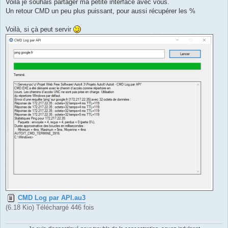
g
Voilà je souhais partager ma petite interface avec vous.
e
Un retour CMD un peu plus puissant, pour aussi récupérer les %
Voilà, si çà peut servir
CMD Log par API.au3
(6.18 Kio) Téléchargé 446 fois