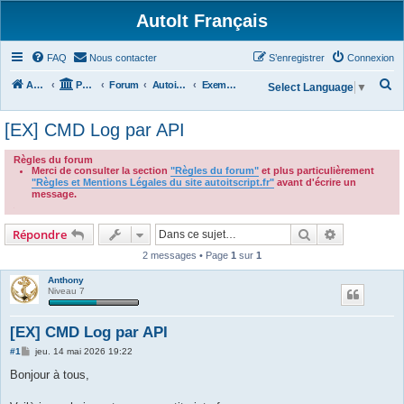
AutoIt Français
FAQ
Nous contacter
S’enregistrer
Connexion
R
Accueil
Portail
Forum
Autoit v3
Exemples de Scripts
Select Language
▼
e
[EX] CMD Log par API
c
h
Règles du forum
Merci de consulter la section
"Règles du forum"
et plus particulièrement
e
"Règles et Mentions Légales du site autoitscript.fr"
avant d'écrire un
r
message.
.
c
Rechercher
Recherche 
Répondre
h
2 messages • Page
1
sur
1
e
r
Anthony
Niveau 7
[EX] CMD Log par API
M
#1
jeu. 14 mai 2026 19:22
e
s
Bonjour à tous,
s
a