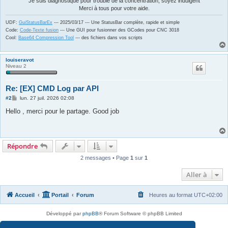
Je suis diagnostiqué pour trouble de la concentration, soyez indulgent
Merci à tous pour votre aide.
UDF:
GuiStatusBarEx
--- 2025/03/17 --- Une StatusBar complète, rapide et simple
Code:
Code-Texte fusion
--- Une GUI pour fusionner des GCodes pour CNC 3018
Cool:
Base64 Compression Tool
--- des fichiers dans vos scripts
louiseravot
Niveau 2
Re: [EX] CMD Log par API
M
#2
lun. 27 juil. 2026 02:08
e
s
Hello , merci pour le partage. Good job
s
a
g
e
Répondre
2 messages • Page
1
sur
1
Aller à
Accueil
Portail
Forum
Heures au format
UTC+02:00
Développé par
phpBB
® Forum Software © phpBB Limited
Traduit par
phpBB-fr.com