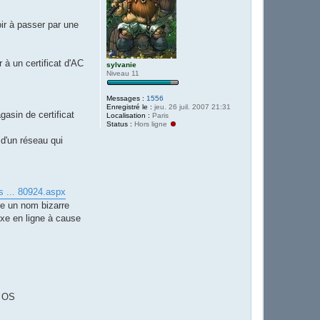
ir à passer par une
 à un certificat d'AC
sylvanie
Niveau 11
Messages :
1556
Enregistré le :
jeu. 26 juil. 2007 21:31
gasin de certificat
Localisation :
Paris
Status :
Hors ligne
 d'un réseau qui
s ... 80924.aspx
rte un nom bizarre
exe en ligne à cause
e OS