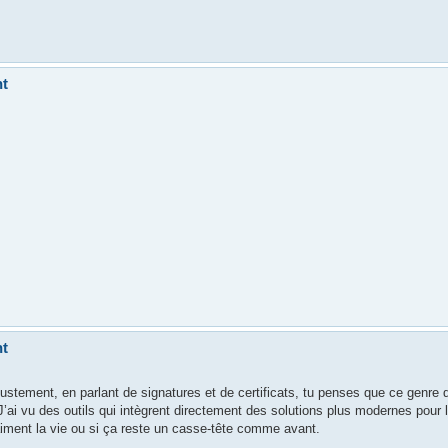
nt
nt
ustement, en parlant de signatures et de certificats, tu penses que ce genre d
J’ai vu des outils qui intègrent directement des solutions plus modernes pour 
raiment la vie ou si ça reste un casse-tête comme avant.