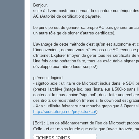
e
s
Bonjour,
s
suite à divers posts concernant la signature numérique des
a
g
AC (Autorité de certification) payante.
e
Le principe est de générer sa propre AC puis générer un autr
un autre rôle qe de signer d'autres certificats).
L'avantage de cette méthode c'est qu'on est autonome et c'
L'inconvénient, comme vous n'êtes pas une AC reconnue par M
d'Internet Explorer (moyen de gérer tous les certificats de
Une fois cette opération faite, tous les exécutable signer p
développe eux même leurs scripts!)
prérequis logiciel:
- signtool.exe : utilitaire de Microsoft inclus dans le SDK
(prenez l'archive (image iso, pas l'installeur à 500ko sans l'
contenant la sous chaine "signtool", donc faite une recher
des droits de redistribution (même si le download est gr
- Xca : utilitaire faisant sur surcouche graphique à Openssl 
http://sourceforge.net/projects/xca/
)
[Edit] : Lien de téléchargement de l'iso de Microsoft propo
Celle - ci est moins lourde que celle que j'avais trouvée, 
FICHIERS JOINTS