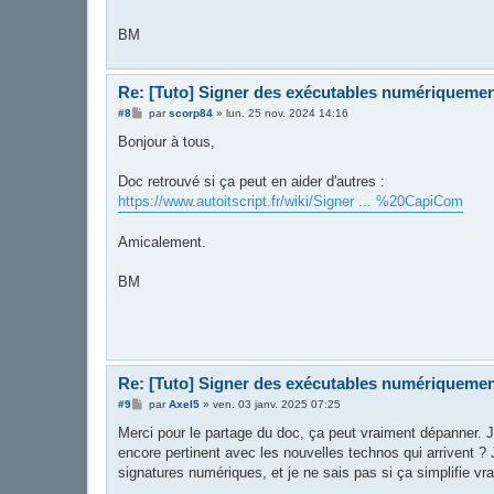
BM
Re: [Tuto] Signer des exécutables numériqueme
M
#8
par
scorp84
»
lun. 25 nov. 2024 14:16
e
s
Bonjour à tous,
s
a
g
Doc retrouvé si ça peut en aider d'autres :
e
https://www.autoitscript.fr/wiki/Signer ... %20CapiCom
Amicalement.
BM
Re: [Tuto] Signer des exécutables numériqueme
M
#9
par
Axel5
»
ven. 03 janv. 2025 07:25
e
s
Merci pour le partage du doc, ça peut vraiment dépanner. J
s
encore pertinent avec les nouvelles technos qui arrivent ? 
a
g
signatures numériques, et je ne sais pas si ça simplifie v
e