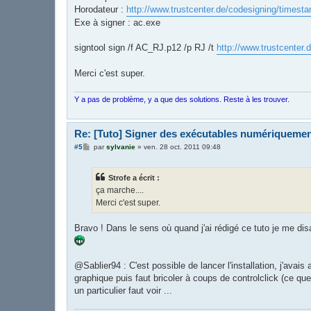
Horodateur :
http://www.trustcenter.de/codesigning/timest
Exe à signer : ac.exe
signtool sign /f AC_RJ.p12 /p RJ /t
http://www.trustcenter
Merci c'est super.
Y a pas de problème, y a que des solutions. Reste à les trouver.
Re: [Tuto] Signer des exécutables numériqueme
M
#5
par
sylvanie
»
ven. 28 oct. 2011 09:48
e
s
s
Strofe a écrit :
a
g
ça marche....
e
Merci c'est super.
Bravo ! Dans le sens où quand j'ai rédigé ce tuto je me disa
@Sablier94 : C'est possible de lancer l'installation, j'avais
graphique puis faut bricoler à coups de controlclick (ce que 
un particulier faut voir ...