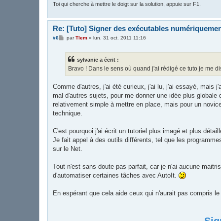
Toi qui cherche à mettre le doigt sur la solution, appuie sur F1.
Re: [Tuto] Signer des exécutables numériqueme
M
#6
par
Tlem
»
lun. 31 oct. 2011 11:16
e
s
s
sylvanie a écrit :
a
g
Bravo ! Dans le sens où quand j'ai rédigé ce tuto je me dis
e
Comme d'autres, j'ai été curieux, j'ai lu, j'ai essayé, mais 
mal d'autres sujets, pour me donner une idée plus globale de
relativement simple à mettre en place, mais pour un novice 
technique.
C'est pourquoi j'ai écrit un tutoriel plus imagé et plus détaill
Je fait appel à des outils différents, tel que les program
sur le Net.
Tout n'est sans doute pas parfait, car je n'ai aucune maitris
d'automatiser certaines tâches avec AutoIt.
En espérant que cela aide ceux qui n'aurait pas compris le 
Sig