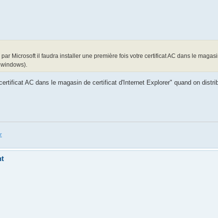
 Microsoft il faudra installer une première fois votre certificat AC dans le magasin
e windows).
certificat AC dans le magasin de certificat d'Internet Explorer" quand on dist
r
nt