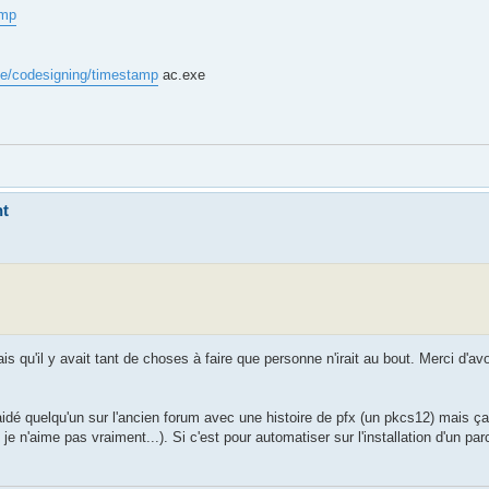
amp
.de/codesigning/timestamp
ac.exe
nt
is qu'il y avait tant de choses à faire que personne n'irait au bout. Merci d'avo
 aidé quelqu'un sur l'ancien forum avec une histoire de pfx (un pkcs12) mais ça 
je n'aime pas vraiment...). Si c'est pour automatiser sur l'installation d'un pa