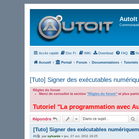
AutoIt
Communauté 
Accès rapide
Doc Fr
WiKi
Download
FAQ
No
Accueil
Portail
Forum
Documentations
Tutoriels
[Tuto] Signer des exécutables numériq
Règles du forum
Merci de consulter la section
"Règles du forum"
et plus part
.
Tutoriel "La programmation avec Au
R
Répondre
[Tuto] Signer des exécutables numériquem
M
#1
par
sylvanie
»
jeu. 27 oct. 2011 19:25