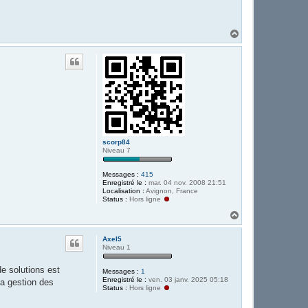
H
a
u
t
scorp84
Niveau 7
Messages :
415
Enregistré le :
mar. 04 nov. 2008 21:51
Localisation :
Avignon, France
Status :
Hors ligne
H
a
u
Axel5
t
Niveau 1
e solutions est
Messages :
1
Enregistré le :
ven. 03 janv. 2025 05:18
la gestion des
Status :
Hors ligne