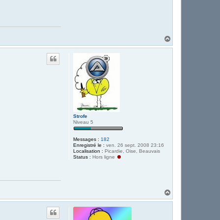
H
a
u
t
Strofe
Niveau 5
Messages :
182
Enregistré le :
ven. 26 sept. 2008 23:16
Localisation :
Picardie, Oise, Beauvais
Status :
Hors ligne
H
a
u
t