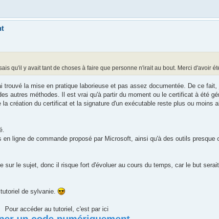
nt
ais qu'il y avait tant de choses à faire que personne n'irait au bout. Merci d'avoir é
j'ai trouvé la mise en pratique laborieuse et pas assez documentée. De ce fait, 
s autres méthodes. Il est vrai qu'à partir du moment ou le certificat à été gén
la création du certificat et la signature d'un exécutable reste plus ou moins a
é.
mes en ligne de commande proposé par Microsoft, ainsi qu'à des outils presque 
e sur le sujet, donc il risque fort d'évoluer au cours du temps, car le but serai
tutoriel de sylvanie.
Pour accéder au tutoriel, c'est par ici
ner un code numériquement