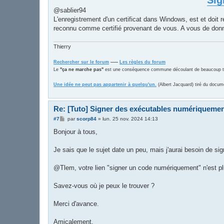
@sablier94
L'enregistrement d'un certificat dans Windows, est et doit
reconnu comme certifié provenant de vous. A vous de don
Thierry
Rechercher sur le forum
-----
Les règles du forum
Le
"ça ne marche pas"
est une conséquence commune découlant de beaucoup trop
Une idée ne peut pas appartenir à quelqu'un.
(Albert Jacquard) tiré du docum
Re: [Tuto] Signer des exécutables numériqueme
M
#7
par
scorp84
»
lun. 25 nov. 2024 14:13
e
s
Bonjour à tous,
s
a
g
Je sais que le sujet date un peu, mais j'aurai besoin de si
e
@Tlem, votre lien "signer un code numériquement" n'est pl
Savez-vous où je peux le trouver ?
Merci d'avance.
Amicalement.