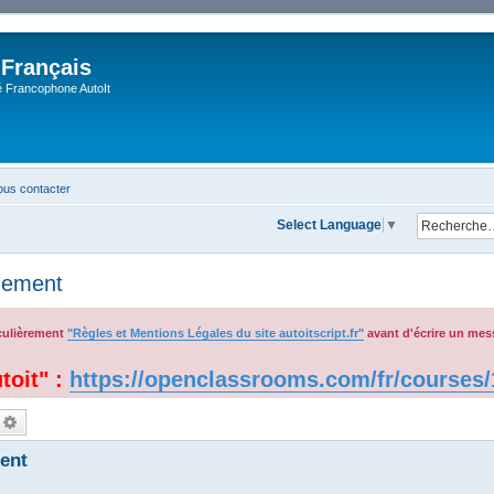
 Français
Francophone AutoIt
us contacter
Select Language
▼
uement
iculièrement
"Règles et Mentions Légales du site autoitscript.fr"
avant d'écrire un mes
toit" :
https://openclassrooms.com/fr/courses/1 
echercher
Recherche avancée
ent