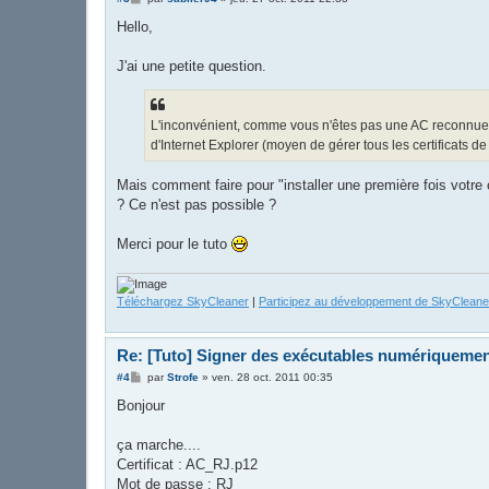
e
s
Hello,
s
a
g
J'ai une petite question.
e
L'inconvénient, comme vous n'êtes pas une AC reconnue par
d'Internet Explorer (moyen de gérer tous les certificats d
Mais comment faire pour "installer une première fois votre 
? Ce n'est pas possible ?
Merci pour le tuto
Téléchargez SkyCleaner
|
Participez au développement de SkyCleane
Re: [Tuto] Signer des exécutables numériqueme
M
#4
par
Strofe
»
ven. 28 oct. 2011 00:35
e
s
Bonjour
s
a
g
ça marche....
e
Certificat : AC_RJ.p12
Mot de passe : RJ