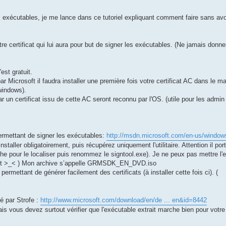
 exécutables, je me lance dans ce tutoriel expliquant comment faire sans avo
e certificat qui lui aura pour but de signer les exécutables. (Ne jamais donner
est gratuit.
icrosoft il faudra installer une première fois votre certificat AC dans le ma
 windows).
ar un certificat issu de cette AC seront reconnu par l'OS. (utile pour les admin
 permettant de signer les exécutables:
http://msdn.microsoft.com/en-us/window
installer obligatoirement, puis récupérez uniquement l'utilitaire. Attention il po
che pour le localiser puis renommez le signtool.exe). Je ne peux pas mettre l'
atuit >_< ) Mon archive s’appelle GRMSDK_EN_DVD.iso
permettant de générer facilement des certificats (à installer cette fois ci). (
sé par Strofe :
http://www.microsoft.com/download/en/de ... en&id=8442
mais vous devez surtout vérifier que l'exécutable extrait marche bien pour votr