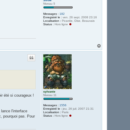
Strofe
Niveau 5
Messages :
182
Enregistré le :
ven. 26 sept. 2008 23:16
Localisation :
Picardie, Oise, Beauvais
Status :
Hors ligne
H
a
u
t
sylvanie
ir été si courageux !
Niveau 11
Messages :
1556
Enregistré le :
jeu. 26 juil. 2007 21:31
lance l'interface
Localisation :
Paris
Status :
Hors ligne
rc, pourquoi pas. Pour