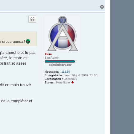
H
a
u
t
té si courageux !
j'ai cherché et lu pas
Tlem
éré, le reste est
Site Admin
bstrait et assez
Messages :
11824
Enregistré le :
ven. 20 juil. 2007 21:00
Localisation :
Bordeaux
Status :
Hors ligne
clé en main trouvé
t de le compléter et