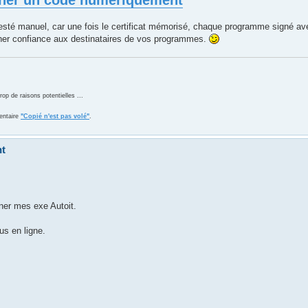
 resté manuel, car une fois le certificat mémorisé, chaque programme signé ave
ner confiance aux destinataires de vos programmes.
 de raisons potentielles ...
entaire
"Copié n'est pas volé"
.
nt
gner mes exe Autoit.
us en ligne.