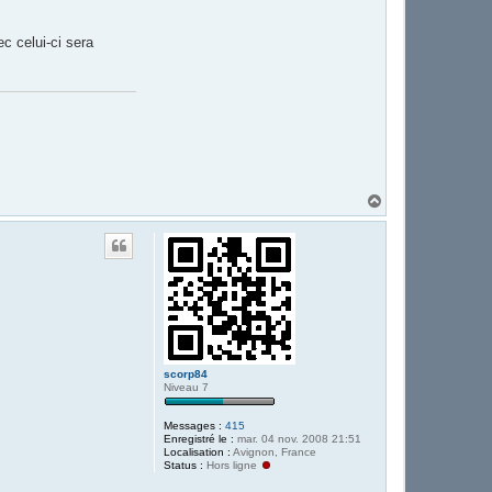
c celui-ci sera
H
a
u
t
scorp84
Niveau 7
Messages :
415
Enregistré le :
mar. 04 nov. 2008 21:51
Localisation :
Avignon, France
Status :
Hors ligne