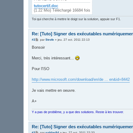
tutocertif.doc
(1.22 Mio) Téléchargé 16684 fois
Toi qui cherche à mettre le doigt sur la solution, appuie sur F1.
Re: [Tuto] Signer des exécutables numériqueme
M
#2
par
Strofe
»
jeu. 27 oct. 2011 22:13
e
s
Bonsoir
s
a
g
Merci, très intéressant...
e
Pour l'ISO
http://www.microsoft.com/download/en/de ... en&id=8442
Je vais mettre en oeuvre.
A+
Y a pas de problème, y a que des solutions. Reste à les trouver.
Re: [Tuto] Signer des exécutables numériqueme
M
#3
par
sablier94
»
jeu. 27 oct. 2011 22:33