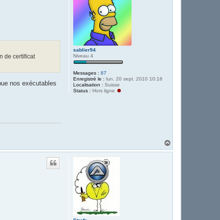
sablier94
 de certificat
Niveau 4
Messages :
87
Enregistré le :
lun. 20 sept. 2010 10:18
ribue nos exécutables
Localisation :
Suisse
Status :
Hors ligne
H
a
u
t