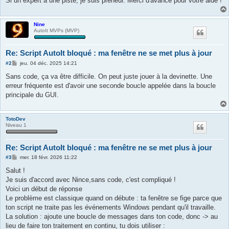
Si un expert a une piste, je suis preneur. Merci d'avance pour votre aide !
Nine
AutoIt MVPs (MVP)
Re: Script AutoIt bloqué : ma fenêtre ne se met plus à jour
M
#2
jeu. 04 déc. 2025 14:21
e
s
Sans code, ça va être difficile. On peut juste jouer à la devinette. Une
s
erreur fréquente est d'avoir une seconde boucle appelée dans la boucle
a
g
principale du GUI.
e
TotoDev
Niveau 1
Re: Script AutoIt bloqué : ma fenêtre ne se met plus à jour
M
#3
mer. 18 févr. 2026 11:22
e
s
Salut !
s
Je suis d'accord avec Nince,sans code, c'est compliqué !
a
g
Voici un début de réponse
e
Le problème est classique quand on débute : ta fenêtre se fige parce que
ton script ne traite pas les événements Windows pendant qu'il travaille.
La solution : ajoute une boucle de messages dans ton code, donc -> au
lieu de faire ton traitement en continu, tu dois utiliser :