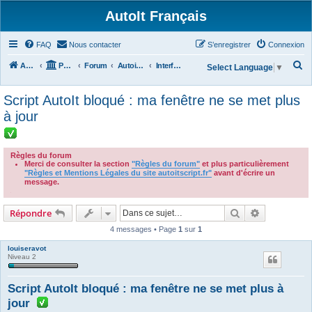
AutoIt Français
FAQ
Nous contacter
S’enregistrer
Connexion
R
Accueil
Portail
Forum
Autoit v3
Interface Graphique Utilisateur (GUI)
Select Language
▼
e
Script AutoIt bloqué : ma fenêtre ne se met plus
c
à jour
h
e
r
Règles du forum
Merci de consulter la section
"Règles du forum"
et plus particulièrement
c
"Règles et Mentions Légales du site autoitscript.fr"
avant d'écrire un
message.
h
.
e
Rechercher
Recherche 
Répondre
r
4 messages • Page
1
sur
1
louiseravot
Niveau 2
Script AutoIt bloqué : ma fenêtre ne se met plus à
jour