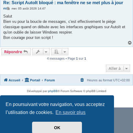
Re: Script AutoIt bloqué : ma fenêtre ne se met plus à jour
M
#4
mer. 05 août 2026 14:47
e
s
Salut
s
Bien vu pour la boucle de messages, c'est effectivement le piège
a
g
classique quand on débute avec les interfaces graphiques sur AutoIt et
e
qu'on oublie de laisser Windows respirer.
Bon courage pour ton script !
Répondre
4 messages • Page
1
sur
1
Aller à
Accueil
Portail
Forum
Heures au format
UTC+02:00
Développé par
phpBB
® Forum Software © phpBB Limited
Traduit par
phpBB-fr.com
Confidentialité
|
Conditions
En poursuivant votre navigation, vous acceptez
l’utilisation de cookies.
En savoir plus
OK