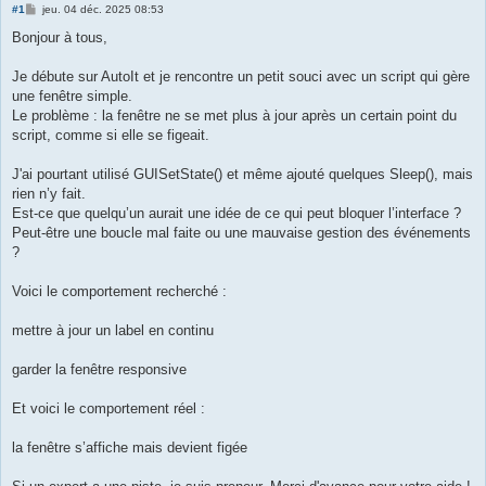
M
#1
jeu. 04 déc. 2025 08:53
e
s
Bonjour à tous,
s
a
g
Je débute sur AutoIt et je rencontre un petit souci avec un script qui gère
e
une fenêtre simple.
Le problème : la fenêtre ne se met plus à jour après un certain point du
script, comme si elle se figeait.
J'ai pourtant utilisé GUISetState() et même ajouté quelques Sleep(), mais
rien n’y fait.
Est-ce que quelqu’un aurait une idée de ce qui peut bloquer l’interface ?
Peut-être une boucle mal faite ou une mauvaise gestion des événements
?
Voici le comportement recherché :
mettre à jour un label en continu
garder la fenêtre responsive
Et voici le comportement réel :
la fenêtre s’affiche mais devient figée