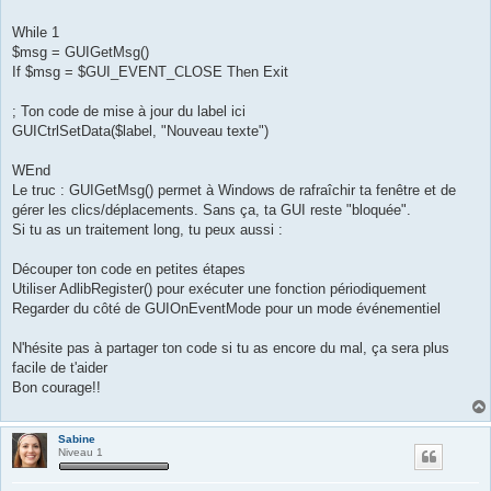
While 1
$msg = GUIGetMsg()
If $msg = $GUI_EVENT_CLOSE Then Exit
; Ton code de mise à jour du label ici
GUICtrlSetData($label, "Nouveau texte")
WEnd
Le truc : GUIGetMsg() permet à Windows de rafraîchir ta fenêtre et de
gérer les clics/déplacements. Sans ça, ta GUI reste "bloquée".
Si tu as un traitement long, tu peux aussi :
Découper ton code en petites étapes
Utiliser AdlibRegister() pour exécuter une fonction périodiquement
Regarder du côté de GUIOnEventMode pour un mode événementiel
N'hésite pas à partager ton code si tu as encore du mal, ça sera plus
facile de t'aider
Bon courage!!
Sabine
Niveau 1