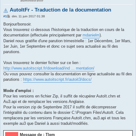
AutoItFr - Traduction de la documentation
M
#1
dim. 11 juin 2017 01:38
e
s
Bonjour/bonsoir.
s
Vous trouverez ci-dessous l'historique de la traduction en cours de la
a
g
documentation (effectuée principalement par
mdanielm
).
e
Daniel nous gratifie d'une parution trimestrielle : 1er Décembre, 1er Mars,
1er Juin, 1er Septembre et donc ce sujet sera actualisé au fil des
parutions.
Vous trouverez le dernier fichier sur ce lien :
http://www.autoitscript.fr/download/ind ... mentation/
Ou vous pouvez consulter la documentation en ligne actualisée au fil des
parutions :
https://www.autoitscript.fr/autoit3/docs/
Mode d'emploi :
Pour les versions en fichier Zip, il suffit de récupérer AutoIt.chm et
Au3.api et de remplacer les versions Anglaise.
Pour la version zip de Septembre 2017 il suffit de décompresser
l'intégralité du contenu dans le dossier C:\Program Files\AutoIt. Cela
remplacera par les versions Française AutoIt.chm, au3.api et tous les
exemple au3 que Daniel à aussi traduit/modifiés.
Message de : Tlem