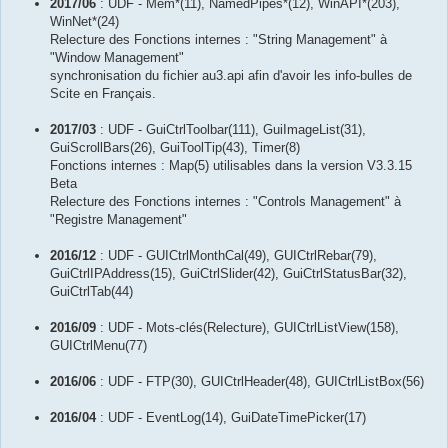
2017/06
: UDF - Mem*(11), NamedPipes*(12), WinAPI*(203),
WinNet*(24)
Relecture des Fonctions internes : "String Management" à
"Window Management"
synchronisation du fichier au3.api afin d'avoir les info-bulles de
Scite en Français.
2017/03
: UDF - GuiCtrlToolbar(111), GuiImageList(31),
GuiScrollBars(26), GuiToolTip(43), Timer(8)
Fonctions internes : Map(5) utilisables dans la version V3.3.15
Beta
Relecture des Fonctions internes : "Controls Management" à
"Registre Management"
2016/12
: UDF - GUICtrlMonthCal(49), GUICtrlRebar(79),
GuiCtrlIPAddress(15), GuiCtrlSlider(42), GuiCtrlStatusBar(32),
GuiCtrlTab(44)
2016/09
: UDF - Mots-clés(Relecture), GUICtrlListView(158),
GUICtrlMenu(77)
2016/06
: UDF - FTP(30), GUICtrlHeader(48), GUICtrlListBox(56)
2016/04
: UDF - EventLog(14), GuiDateTimePicker(17)