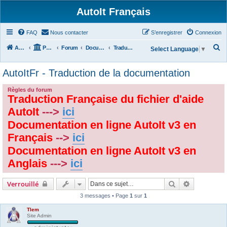
AutoIt Français
FAQ
Nous contacter
S’enregistrer
Connexion
R
Accueil
Portail
Forum
Documentations
Traduction des Documentations
Select Language
▼
e
AutoItFr - Traduction de la documentation
c
h
Règles du forum
Traduction Française du fichier d'aide
e
r
AutoIt
--->
ici
c
Documentation en ligne AutoIt v3 en
h
Français
-->
ici
e
Documentation en ligne AutoIt v3 en
r
Anglais
--->
ici
Rechercher
Recherche 
Verrouillé
3 messages • Page
1
sur
1
Tlem
Site Admin