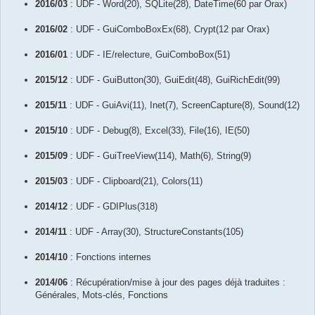
2016/03
: UDF - Word(20), SQLite(28), DateTime(60 par Orax)
2016/02
: UDF - GuiComboBoxEx(68), Crypt(12 par Orax)
2016/01
: UDF - IE/relecture, GuiComboBox(51)
2015/12
: UDF - GuiButton(30), GuiEdit(48), GuiRichEdit(99)
2015/11
: UDF - GuiAvi(11), Inet(7), ScreenCapture(8), Sound(12)
2015/10
: UDF - Debug(8), Excel(33), File(16), IE(50)
2015/09
: UDF - GuiTreeView(114), Math(6), String(9)
2015/03
: UDF - Clipboard(21), Colors(11)
2014/12
: UDF - GDIPlus(318)
2014/11
: UDF - Array(30), StructureConstants(105)
2014/10
: Fonctions internes
2014/06
: Récupération/mise à jour des pages déjà traduites :
Générales, Mots-clés, Fonctions