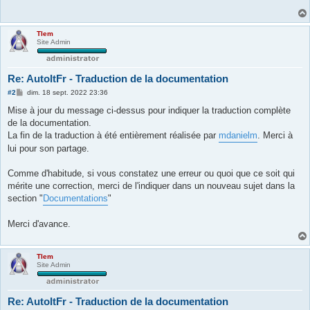
Tlem
Site Admin
Re: AutoItFr - Traduction de la documentation
M
#2
dim. 18 sept. 2022 23:36
e
s
Mise à jour du message ci-dessus pour indiquer la traduction complète
s
de la documentation.
a
g
La fin de la traduction à été entièrement réalisée par
mdanielm
. Merci à
e
lui pour son partage.
Comme d'habitude, si vous constatez une erreur ou quoi que ce soit qui
mérite une correction, merci de l'indiquer dans un nouveau sujet dans la
section "
Documentations
"
Merci d'avance.
Tlem
Site Admin
Re: AutoItFr - Traduction de la documentation