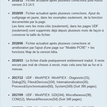
2018/12
: Fichier actualisé après plusieurs corrections pour AutoIt
version 3.3.14.5
2018/09
: Fichier actualisé après plusieurs corrections. Ajout du
surlignage en jaune, dans les exemples seulement, de la fonction
documentée par la page.
Les liens vers les mots-clés (seulement), dans les pages UDF
(seulement) sont supprimés déjà depuis plusieurs mois de façon à
conserver la taille du fichier.
2018/06
: Fichier actualisé après plusieurs corrections et
amélioration par l'ajout d'une page sur "Modèle PCRE" + les
fonctions Map de la version bêta.
2018/03
: Le fichier d'aide pratiquement entièrement traduit. Il reste
encore pas mal de choses à revoir, mais cela sera fait au fur et à
mesure.
2017/12
: UDF - WinAPIEX: WinAPIEX - Diagnostic(15),
Dialog(25), Files&Devices(104), Internationalization(26),
Process&Synchronisation(56), System(169) (Soit 395 pages).
2017/09
: UDF - WinAPIEX: GDI(244), Miscellaneous(38),
COM(12), Menus&Resources(54) (Soit 348 pages).