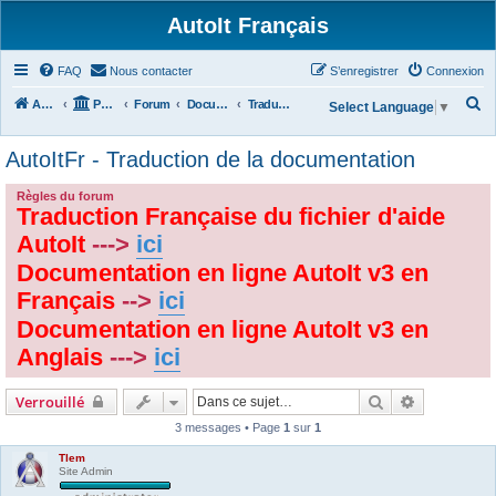
AutoIt Français
FAQ
Nous contacter
S’enregistrer
Connexion
R
Accueil
Portail
Forum
Documentations
Traduction des Documentations
Select Language
▼
e
AutoItFr - Traduction de la documentation
c
h
Règles du forum
Traduction Française du fichier d'aide
e
r
AutoIt
--->
ici
c
Documentation en ligne AutoIt v3 en
h
Français
-->
ici
e
Documentation en ligne AutoIt v3 en
r
Anglais
--->
ici
Rechercher
Recherche 
Verrouillé
3 messages • Page
1
sur
1
Tlem
Site Admin