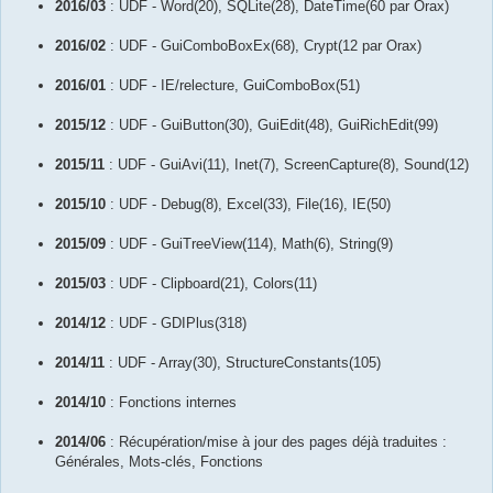
2016/03
: UDF - Word(20), SQLite(28), DateTime(60 par Orax)
2016/02
: UDF - GuiComboBoxEx(68), Crypt(12 par Orax)
2016/01
: UDF - IE/relecture, GuiComboBox(51)
2015/12
: UDF - GuiButton(30), GuiEdit(48), GuiRichEdit(99)
2015/11
: UDF - GuiAvi(11), Inet(7), ScreenCapture(8), Sound(12)
2015/10
: UDF - Debug(8), Excel(33), File(16), IE(50)
2015/09
: UDF - GuiTreeView(114), Math(6), String(9)
2015/03
: UDF - Clipboard(21), Colors(11)
2014/12
: UDF - GDIPlus(318)
2014/11
: UDF - Array(30), StructureConstants(105)
2014/10
: Fonctions internes
2014/06
: Récupération/mise à jour des pages déjà traduites :
Générales, Mots-clés, Fonctions