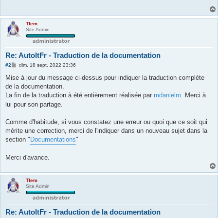
Tlem
Site Admin
Re: AutoItFr - Traduction de la documentation
M
#2
dim. 18 sept. 2022 23:36
e
s
Mise à jour du message ci-dessus pour indiquer la traduction complète
s
de la documentation.
a
g
La fin de la traduction à été entièrement réalisée par
mdanielm
. Merci à
e
lui pour son partage.
Comme d'habitude, si vous constatez une erreur ou quoi que ce soit qui
mérite une correction, merci de l'indiquer dans un nouveau sujet dans la
section "
Documentations
"
Merci d'avance.
Tlem
Site Admin
Re: AutoItFr - Traduction de la documentation