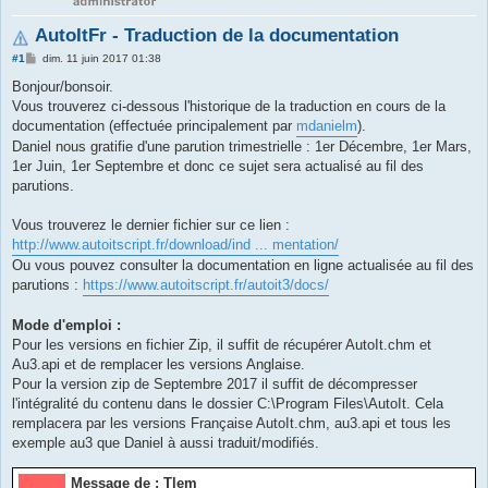
AutoItFr - Traduction de la documentation
M
#1
dim. 11 juin 2017 01:38
e
s
Bonjour/bonsoir.
s
Vous trouverez ci-dessous l'historique de la traduction en cours de la
a
g
documentation (effectuée principalement par
mdanielm
).
e
Daniel nous gratifie d'une parution trimestrielle : 1er Décembre, 1er Mars,
1er Juin, 1er Septembre et donc ce sujet sera actualisé au fil des
parutions.
Vous trouverez le dernier fichier sur ce lien :
http://www.autoitscript.fr/download/ind ... mentation/
Ou vous pouvez consulter la documentation en ligne actualisée au fil des
parutions :
https://www.autoitscript.fr/autoit3/docs/
Mode d'emploi :
Pour les versions en fichier Zip, il suffit de récupérer AutoIt.chm et
Au3.api et de remplacer les versions Anglaise.
Pour la version zip de Septembre 2017 il suffit de décompresser
l'intégralité du contenu dans le dossier C:\Program Files\AutoIt. Cela
remplacera par les versions Française AutoIt.chm, au3.api et tous les
exemple au3 que Daniel à aussi traduit/modifiés.
Message de : Tlem