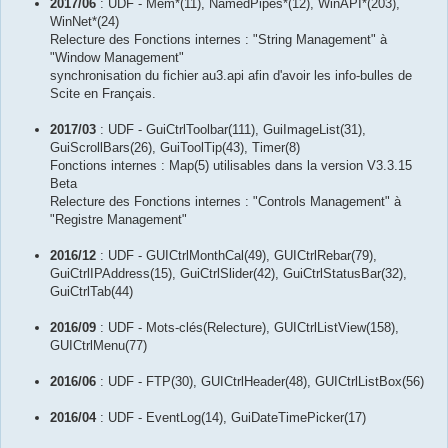
2017/06
: UDF - Mem*(11), NamedPipes*(12), WinAPI*(203),
WinNet*(24)
Relecture des Fonctions internes : "String Management" à
"Window Management"
synchronisation du fichier au3.api afin d'avoir les info-bulles de
Scite en Français.
2017/03
: UDF - GuiCtrlToolbar(111), GuiImageList(31),
GuiScrollBars(26), GuiToolTip(43), Timer(8)
Fonctions internes : Map(5) utilisables dans la version V3.3.15
Beta
Relecture des Fonctions internes : "Controls Management" à
"Registre Management"
2016/12
: UDF - GUICtrlMonthCal(49), GUICtrlRebar(79),
GuiCtrlIPAddress(15), GuiCtrlSlider(42), GuiCtrlStatusBar(32),
GuiCtrlTab(44)
2016/09
: UDF - Mots-clés(Relecture), GUICtrlListView(158),
GUICtrlMenu(77)
2016/06
: UDF - FTP(30), GUICtrlHeader(48), GUICtrlListBox(56)
2016/04
: UDF - EventLog(14), GuiDateTimePicker(17)