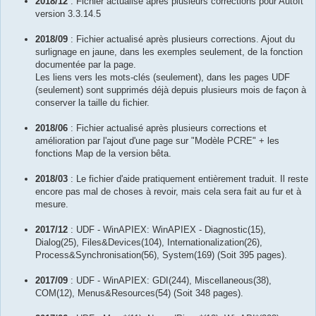
2018/12
: Fichier actualisé après plusieurs corrections pour AutoIt
version 3.3.14.5
2018/09
: Fichier actualisé après plusieurs corrections. Ajout du
surlignage en jaune, dans les exemples seulement, de la fonction
documentée par la page.
Les liens vers les mots-clés (seulement), dans les pages UDF
(seulement) sont supprimés déjà depuis plusieurs mois de façon à
conserver la taille du fichier.
2018/06
: Fichier actualisé après plusieurs corrections et
amélioration par l'ajout d'une page sur "Modèle PCRE" + les
fonctions Map de la version bêta.
2018/03
: Le fichier d'aide pratiquement entièrement traduit. Il reste
encore pas mal de choses à revoir, mais cela sera fait au fur et à
mesure.
2017/12
: UDF - WinAPIEX: WinAPIEX - Diagnostic(15),
Dialog(25), Files&Devices(104), Internationalization(26),
Process&Synchronisation(56), System(169) (Soit 395 pages).
2017/09
: UDF - WinAPIEX: GDI(244), Miscellaneous(38),
COM(12), Menus&Resources(54) (Soit 348 pages).