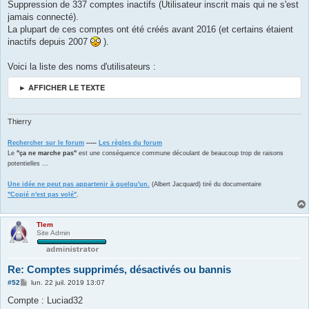
s
Suppression de 337 comptes inactifs (Utilisateur inscrit mais qui ne s'est
s
jamais connecté).
a
g
La plupart de ces comptes ont été créés avant 2016 (et certains étaient
e
inactifs depuis 2007
).
Voici la liste des noms d'utilisateurs :
► AFFICHER LE TEXTE
Thierry
Rechercher sur le forum
-----
Les règles du forum
Le
"ça ne marche pas"
est une conséquence commune découlant de beaucoup trop de raisons
potentielles ...
Une idée ne peut pas appartenir à quelqu'un.
(Albert Jacquard) tiré du documentaire
"Copié n'est pas volé"
.
Tlem
Site Admin
Re: Comptes supprimés, désactivés ou bannis
M
#52
lun. 22 juil. 2019 13:07
e
s
Compte : Luciad32
s