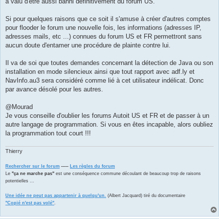
a valu d'être aussi banni définitivement du forum US.
Si pour quelques raisons que ce soit il s'amuse à créer d'autres comptes
pour flooder le forum une nouvelle fois, les informations (adresses IP,
adresses mails, etc ...) connues du forum US et FR permettront sans
aucun doute d'entamer une procédure de plainte contre lui.
Il va de soi que toutes demandes concernant la détection de Java ou son
installation en mode silencieux ainsi que tout rapport avec adf.ly et
NavInfo.au3 sera considéré comme lié à cet utilisateur indélicat. Donc
par avance désolé pour les autres.
@Mourad
Je vous conseille d'oublier les forums Autoit US et FR et de passer à un
autre langage de programmation. Si vous en êtes incapable, alors oubliez
la programmation tout court !!!
Thierry
Rechercher sur le forum
-----
Les règles du forum
Le
"ça ne marche pas"
est une conséquence commune découlant de beaucoup trop de raisons
potentielles ...
Une idée ne peut pas appartenir à quelqu'un.
(Albert Jacquard) tiré du documentaire
"Copié n'est pas volé"
.