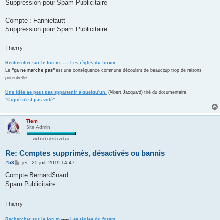
Suppression pour Spam Publicitaire
a
g
e
Compte : Fannietautt
Suppression pour Spam Publicitaire
Thierry
Rechercher sur le forum
-----
Les règles du forum
Le
"ça ne marche pas"
est une conséquence commune découlant de beaucoup trop de raisons
potentielles ...
Une idée ne peut pas appartenir à quelqu'un.
(Albert Jacquard) tiré du documentaire
"Copié n'est pas volé"
.
Tlem
Site Admin
Re: Comptes supprimés, désactivés ou bannis
M
#53
jeu. 25 juil. 2019 14:47
e
s
Compte BernardSnard
s
Spam Publicitaire
a
g
e
Thierry
Rechercher sur le forum
-----
Les règles du forum