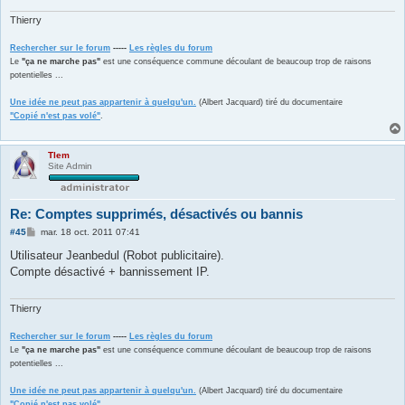
e
Thierry
Rechercher sur le forum
-----
Les règles du forum
Le
"ça ne marche pas"
est une conséquence commune découlant de beaucoup trop de raisons
potentielles ...
Une idée ne peut pas appartenir à quelqu'un.
(Albert Jacquard) tiré du documentaire
"Copié n'est pas volé"
.
Tlem
Site Admin
Re: Comptes supprimés, désactivés ou bannis
M
#45
mar. 18 oct. 2011 07:41
e
s
Utilisateur Jeanbedul (Robot publicitaire).
s
Compte désactivé + bannissement IP.
a
g
e
Thierry
Rechercher sur le forum
-----
Les règles du forum
Le
"ça ne marche pas"
est une conséquence commune découlant de beaucoup trop de raisons
potentielles ...
Une idée ne peut pas appartenir à quelqu'un.
(Albert Jacquard) tiré du documentaire
"Copié n'est pas volé"
.