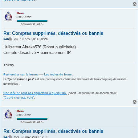
Tlem
Site Admin
Re: Comptes supprimés, désactivés ou bannis
M
#46
jeu. 10 nov. 2011 20:26
e
s
Utilisateur Abraka576 (Robot publicitaire).
s
Compte désactivé + bannissement IP.
a
g
e
Thierry
Rechercher sur le forum
-----
Les règles du forum
Le
"ça ne marche pas"
est une conséquence commune découlant de beaucoup trop de raisons
potentielles ...
Une idée ne peut pas appartenir à quelqu'un.
(Albert Jacquard) tiré du documentaire
"Copié n'est pas volé"
.
Tlem
Site Admin
Re: Comptes supprimés, désactivés ou bannis
M
#47
mer. 23 nov. 2011 12:30