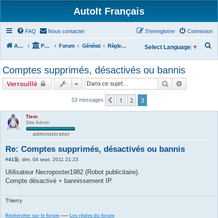
AutoIt Français
FAQ
Nous contacter
S’enregistrer
Connexion
R
Accueil
Portail
Forum
Général
Règles du Forum
Select Language
▼
e
Comptes supprimés, désactivés ou bannis
c
h
Rechercher
Recherche 
Verrouillé
e
1
2
3
Précédente
53 messages
r
c
Tlem
Site Admin
h
e
Re: Comptes supprimés, désactivés ou bannis
r
M
#41
dim. 04 sept. 2011 21:23
e
s
Utilisateur Necroposter1982 (Robot publicitaire).
s
Compte désactivé + bannissement IP.
a
g
e
Thierry
Rechercher sur le forum
-----
Les règles du forum