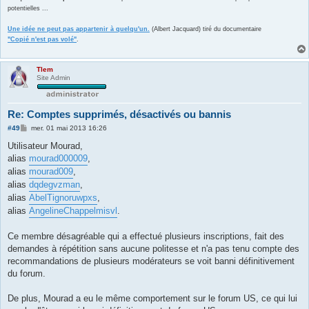
potentielles ...
Une idée ne peut pas appartenir à quelqu'un.
(Albert Jacquard) tiré du documentaire
"Copié n'est pas volé"
.
Tlem
Site Admin
Re: Comptes supprimés, désactivés ou bannis
M
#49
mer. 01 mai 2013 16:26
e
s
Utilisateur Mourad,
s
alias
mourad000009
,
a
g
alias
mourad009
,
e
alias
dqdegvzman
,
alias
AbelTignoruwpxs
,
alias
AngelineChappelmisvl
.
Ce membre désagréable qui a effectué plusieurs inscriptions, fait des
demandes à répétition sans aucune politesse et n'a pas tenu compte des
recommandations de plusieurs modérateurs se voit banni définitivement
du forum.
De plus, Mourad a eu le même comportement sur le forum US, ce qui lui