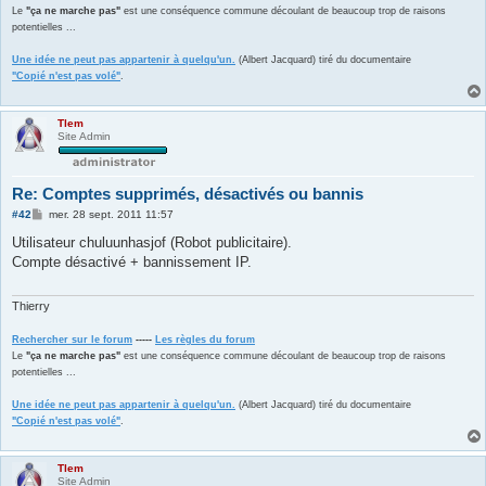
Le
"ça ne marche pas"
est une conséquence commune découlant de beaucoup trop de raisons
potentielles ...
Une idée ne peut pas appartenir à quelqu'un.
(Albert Jacquard) tiré du documentaire
"Copié n'est pas volé"
.
Tlem
Site Admin
Re: Comptes supprimés, désactivés ou bannis
M
#42
mer. 28 sept. 2011 11:57
e
s
Utilisateur chuluunhasjof (Robot publicitaire).
s
Compte désactivé + bannissement IP.
a
g
e
Thierry
Rechercher sur le forum
-----
Les règles du forum
Le
"ça ne marche pas"
est une conséquence commune découlant de beaucoup trop de raisons
potentielles ...
Une idée ne peut pas appartenir à quelqu'un.
(Albert Jacquard) tiré du documentaire
"Copié n'est pas volé"
.
Tlem
Site Admin