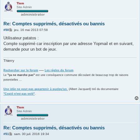
Tlem
Site Admin
Re: Comptes supprimés, désactivés ou bannis
M
#50
jeu. 16 mai 2013 07:58
e
s
Utilisateur patatos :
s
Compte supprimé car inscription par une adresse Yopmail et en suivant,
a
g
demande pour un bot de jeux.
e
Thierry
Rechercher sur le forum
-----
Les règles du forum
Le
"ça ne marche pas"
est une conséquence commune découlant de beaucoup trop de raisons
potentielles ...
Une idée ne peut pas appartenir à quelqu'un.
(Albert Jacquard) tiré du documentaire
"Copié n'est pas volé"
.
Tlem
Site Admin
Re: Comptes supprimés, désactivés ou bannis
M
#51
sam. 30 juil. 2016 19:34
e