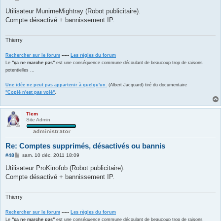
e
s
Utilisateur MunirneMightray (Robot publicitaire).
s
Compte désactivé + bannissement IP.
a
g
e
Thierry
Rechercher sur le forum
-----
Les règles du forum
Le
"ça ne marche pas"
est une conséquence commune découlant de beaucoup trop de raisons
potentielles ...
Une idée ne peut pas appartenir à quelqu'un.
(Albert Jacquard) tiré du documentaire
"Copié n'est pas volé"
.
Tlem
Site Admin
Re: Comptes supprimés, désactivés ou bannis
M
#48
sam. 10 déc. 2011 18:09
e
s
Utilisateur ProKinofob (Robot publicitaire).
s
Compte désactivé + bannissement IP.
a
g
e
Thierry
Rechercher sur le forum
-----
Les règles du forum
Le
"ça ne marche pas"
est une conséquence commune découlant de beaucoup trop de raisons