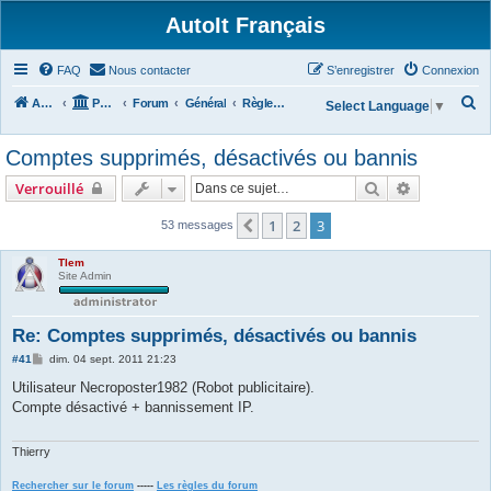
AutoIt Français
FAQ
Nous contacter
S’enregistrer
Connexion
R
Accueil
Portail
Forum
Général
Règles du Forum
Select Language
▼
e
Comptes supprimés, désactivés ou bannis
c
h
Rechercher
Recherche 
Verrouillé
e
1
2
3
Précédente
53 messages
r
c
Tlem
Site Admin
h
e
Re: Comptes supprimés, désactivés ou bannis
r
M
#41
dim. 04 sept. 2011 21:23
e
s
Utilisateur Necroposter1982 (Robot publicitaire).
s
Compte désactivé + bannissement IP.
a
g
e
Thierry
Rechercher sur le forum
-----
Les règles du forum