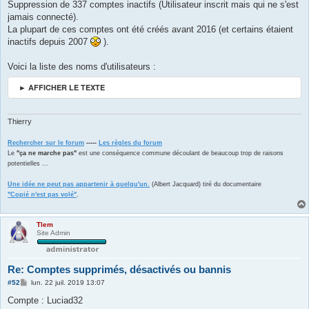
s
Suppression de 337 comptes inactifs (Utilisateur inscrit mais qui ne s'est
s
jamais connecté).
a
g
La plupart de ces comptes ont été créés avant 2016 (et certains étaient
e
inactifs depuis 2007
).
Voici la liste des noms d'utilisateurs :
► AFFICHER LE TEXTE
Thierry
Rechercher sur le forum
-----
Les règles du forum
Le
"ça ne marche pas"
est une conséquence commune découlant de beaucoup trop de raisons
potentielles ...
Une idée ne peut pas appartenir à quelqu'un.
(Albert Jacquard) tiré du documentaire
"Copié n'est pas volé"
.
Tlem
Site Admin
Re: Comptes supprimés, désactivés ou bannis
M
#52
lun. 22 juil. 2019 13:07
e
s
Compte : Luciad32
s