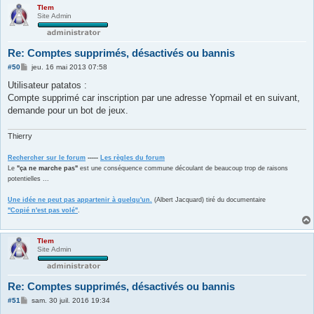
Tlem
Site Admin
Re: Comptes supprimés, désactivés ou bannis
M
#50
jeu. 16 mai 2013 07:58
e
s
Utilisateur patatos :
s
Compte supprimé car inscription par une adresse Yopmail et en suivant,
a
g
demande pour un bot de jeux.
e
Thierry
Rechercher sur le forum
-----
Les règles du forum
Le
"ça ne marche pas"
est une conséquence commune découlant de beaucoup trop de raisons
potentielles ...
Une idée ne peut pas appartenir à quelqu'un.
(Albert Jacquard) tiré du documentaire
"Copié n'est pas volé"
.
Tlem
Site Admin
Re: Comptes supprimés, désactivés ou bannis
M
#51
sam. 30 juil. 2016 19:34
e