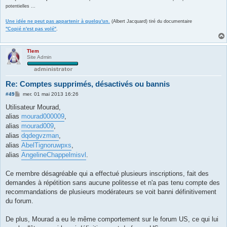
potentielles ...
Une idée ne peut pas appartenir à quelqu'un.
(Albert Jacquard) tiré du documentaire
"Copié n'est pas volé"
.
Tlem
Site Admin
Re: Comptes supprimés, désactivés ou bannis
M
#49
mer. 01 mai 2013 16:26
e
s
Utilisateur Mourad,
s
alias
mourad000009
,
a
g
alias
mourad009
,
e
alias
dqdegvzman
,
alias
AbelTignoruwpxs
,
alias
AngelineChappelmisvl
.
Ce membre désagréable qui a effectué plusieurs inscriptions, fait des
demandes à répétition sans aucune politesse et n'a pas tenu compte des
recommandations de plusieurs modérateurs se voit banni définitivement
du forum.
De plus, Mourad a eu le même comportement sur le forum US, ce qui lui