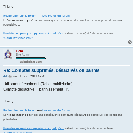
e
Thierry
Rechercher sur le forum
-----
Les règles du forum
Le
"ça ne marche pas"
est une conséquence commune découlant de beaucoup trop de raisons
potentielles ...
Une idée ne peut pas appartenir à quelqu'un.
(Albert Jacquard) tiré du documentaire
"Copié n'est pas volé"
.
Tlem
Site Admin
Re: Comptes supprimés, désactivés ou bannis
M
#45
mar. 18 oct. 2011 07:41
e
s
Utilisateur Jeanbedul (Robot publicitaire).
s
Compte désactivé + bannissement IP.
a
g
e
Thierry
Rechercher sur le forum
-----
Les règles du forum
Le
"ça ne marche pas"
est une conséquence commune découlant de beaucoup trop de raisons
potentielles ...
Une idée ne peut pas appartenir à quelqu'un.
(Albert Jacquard) tiré du documentaire
"Copié n'est pas volé"
.