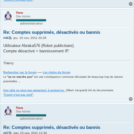
Tlem
Site Admin
Re: Comptes supprimés, désactivés ou bannis
M
#46
jeu. 10 nov. 2011 20:26
e
s
Utilisateur Abraka576 (Robot publicitaire).
s
Compte désactivé + bannissement IP.
a
g
e
Thierry
Rechercher sur le forum
-----
Les règles du forum
Le
"ça ne marche pas"
est une conséquence commune découlant de beaucoup trop de raisons
potentielles ...
Une idée ne peut pas appartenir à quelqu'un.
(Albert Jacquard) tiré du documentaire
"Copié n'est pas volé"
.
Tlem
Site Admin
Re: Comptes supprimés, désactivés ou bannis
M
#47
mer. 23 nov. 2011 12:30