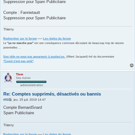
Suppression pour Spam Publicitaire
a
g
e
Compte : Fannietautt
Suppression pour Spam Publicitaire
Thierry
Rechercher sur le forum
-----
Les règles du forum
Le
"ça ne marche pas"
est une conséquence commune découlant de beaucoup trop de raisons
potentielles ...
Une idée ne peut pas appartenir à quelqu'un.
(Albert Jacquard) tiré du documentaire
"Copié n'est pas volé"
.
Tlem
Site Admin
Re: Comptes supprimés, désactivés ou bannis
M
#53
jeu. 25 juil. 2019 14:47
e
s
Compte BernardSnard
s
Spam Publicitaire
a
g
e
Thierry
Rechercher sur le forum
-----
Les règles du forum