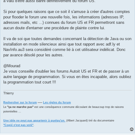
a valu d'être aussi banni définitivement du forum US.
Si pour quelques raisons que ce soit il s'amuse à créer d'autres comptes
pour flooder le forum une nouvelle fois, les informations (adresses IP,
adresses mails, etc ...) connues du forum US et FR permettront sans
aucun doute d'entamer une procédure de plainte contre lui.
Il va de soi que toutes demandes concernant la détection de Java ou son
installation en mode silencieux ainsi que tout rapport avec adf.ly et
NavInfo.au3 sera considéré comme lié à cet utilisateur indélicat. Donc
par avance désolé pour les autres.
@Mourad
Je vous conseille d'oublier les forums Autoit US et FR et de passer à un
autre langage de programmation. Si vous en êtes incapable, alors oubliez
la programmation tout court !!!
Thierry
Rechercher sur le forum
-----
Les règles du forum
Le
"ça ne marche pas"
est une conséquence commune découlant de beaucoup trop de raisons
potentielles ...
Une idée ne peut pas appartenir à quelqu'un.
(Albert Jacquard) tiré du documentaire
"Copié n'est pas volé"
.