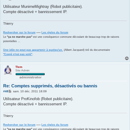
e
s
Utilisateur MunirneMightray (Robot publicitaire).
s
Compte désactivé + bannissement IP.
a
g
e
Thierry
Rechercher sur le forum
-----
Les règles du forum
Le
"ça ne marche pas"
est une conséquence commune découlant de beaucoup trop de raisons
potentielles ...
Une idée ne peut pas appartenir à quelqu'un.
(Albert Jacquard) tiré du documentaire
"Copié n'est pas volé"
.
Tlem
Site Admin
Re: Comptes supprimés, désactivés ou bannis
M
#48
sam. 10 déc. 2011 18:09
e
s
Utilisateur ProKinofob (Robot publicitaire).
s
Compte désactivé + bannissement IP.
a
g
e
Thierry
Rechercher sur le forum
-----
Les règles du forum
Le
"ça ne marche pas"
est une conséquence commune découlant de beaucoup trop de raisons