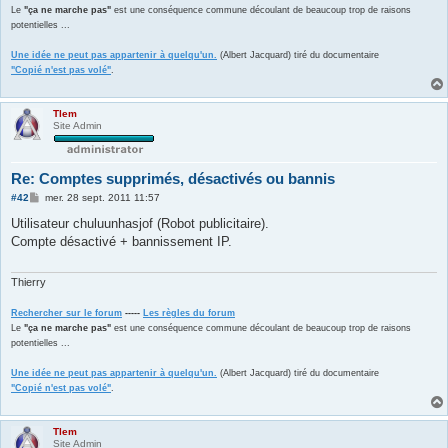
Le
"ça ne marche pas"
est une conséquence commune découlant de beaucoup trop de raisons
potentielles ...
Une idée ne peut pas appartenir à quelqu'un.
(Albert Jacquard) tiré du documentaire
"Copié n'est pas volé"
.
Tlem
Site Admin
Re: Comptes supprimés, désactivés ou bannis
M
#42
mer. 28 sept. 2011 11:57
e
s
Utilisateur chuluunhasjof (Robot publicitaire).
s
Compte désactivé + bannissement IP.
a
g
e
Thierry
Rechercher sur le forum
-----
Les règles du forum
Le
"ça ne marche pas"
est une conséquence commune découlant de beaucoup trop de raisons
potentielles ...
Une idée ne peut pas appartenir à quelqu'un.
(Albert Jacquard) tiré du documentaire
"Copié n'est pas volé"
.
Tlem
Site Admin