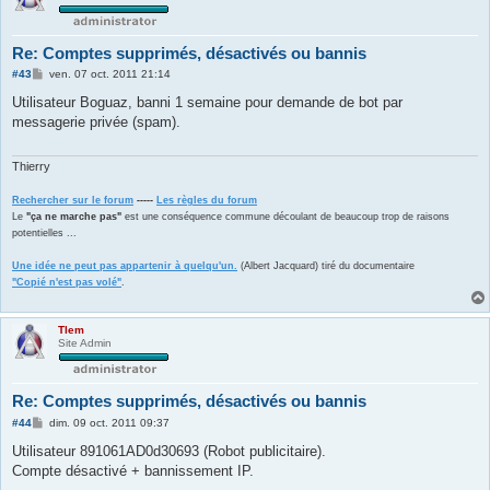
Re: Comptes supprimés, désactivés ou bannis
M
#43
ven. 07 oct. 2011 21:14
e
s
Utilisateur Boguaz, banni 1 semaine pour demande de bot par
s
messagerie privée (spam).
a
g
e
Thierry
Rechercher sur le forum
-----
Les règles du forum
Le
"ça ne marche pas"
est une conséquence commune découlant de beaucoup trop de raisons
potentielles ...
Une idée ne peut pas appartenir à quelqu'un.
(Albert Jacquard) tiré du documentaire
"Copié n'est pas volé"
.
Tlem
Site Admin
Re: Comptes supprimés, désactivés ou bannis
M
#44
dim. 09 oct. 2011 09:37
e
s
Utilisateur 891061AD0d30693 (Robot publicitaire).
s
Compte désactivé + bannissement IP.
a
g