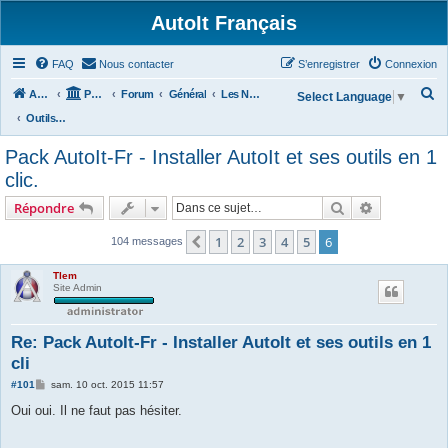
AutoIt Français
FAQ
Nous contacter
S’enregistrer
Connexion
R
Accueil
Portail
Forum
Général
Les Nouvelles d'AutoIt
Select Language
▼
e
Outils Divers
c
Pack AutoIt-Fr - Installer AutoIt et ses outils en 1
h
clic.
e
Rechercher
Recherche 
Répondre
r
c
1
2
3
4
5
6
Précédente
104 messages
h
Tlem
e
Site Admin
r
Re: Pack AutoIt-Fr - Installer AutoIt et ses outils en 1
cli
M
#101
sam. 10 oct. 2015 11:57
e
s
Oui oui. Il ne faut pas hésiter.
s
a
g