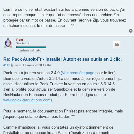
Comme ce fichier était existant sur les anciennes version du pack, j'ai
donc repris chaque fichier que j'ai compressé dans une archive Zip
protégée par un mot de passe. En ouvrant l'archive Zip, vous trouverez
un fichier indiquant le mot de passe ... ^^
Tlem
Site Admin
Re: Pack AutoIt-Fr - Installer AutoIt et ses outils en 1 clic.
M
#103
sam. 17 mars 2018 17:04
e
s
Pack mis à jour en version 2.4.0 (
Voir première page
pour le lien).
s
Bien que la version AutoIt 3.3.14.x soit mise à jour régulièrement, j'ai
a
g
choisi d'actualiser le Pack Fr avec la version en cours : 3.3.14.5.
e
J'en ai profité pour actualiser Sandboxie et la dernière version de
ResHacker en Francais (traduit par Pierre Le Lidgeu du site
www.colok-traductions.com
).
Pour le moment, la documentation Fr n'est pas encore intégrée, mais
j'espère que cela ne devrait pas tarder. ^^
Comme d'habitude, si vous constatez un dysfonctionnement de
l'installateur ou un bogue lié au Pack, n'hésitez pas à remonter