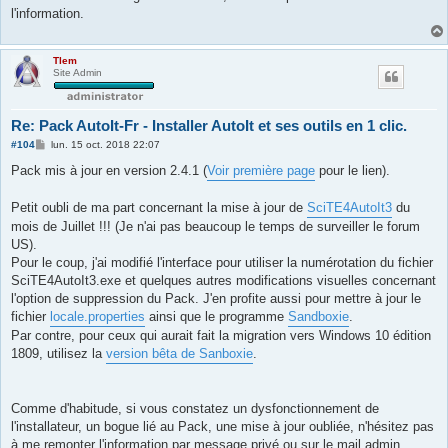
l'information.
Tlem
Site Admin
Re: Pack AutoIt-Fr - Installer AutoIt et ses outils en 1 clic.
M
#104
lun. 15 oct. 2018 22:07
e
s
Pack mis à jour en version 2.4.1 (
Voir première page
pour le lien).
s
a
g
Petit oubli de ma part concernant la mise à jour de
SciTE4AutoIt3
du
e
mois de Juillet !!! (Je n'ai pas beaucoup le temps de surveiller le forum
US).
Pour le coup, j'ai modifié l'interface pour utiliser la numérotation du fichier
SciTE4AutoIt3.exe et quelques autres modifications visuelles concernant
l'option de suppression du Pack. J'en profite aussi pour mettre à jour le
fichier
locale.properties
ainsi que le programme
Sandboxie
.
Par contre, pour ceux qui aurait fait la migration vers Windows 10 édition
1809, utilisez la
version bêta de Sanboxie
.
Comme d'habitude, si vous constatez un dysfonctionnement de
l'installateur, un bogue lié au Pack, une mise à jour oubliée, n'hésitez pas
à me remonter l'information par message privé ou sur le mail admin.