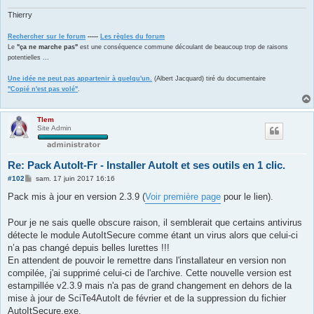
e
Thierry
Rechercher sur le forum
-----
Les règles du forum
Le
"ça ne marche pas"
est une conséquence commune découlant de beaucoup trop de raisons
potentielles ...
Une idée ne peut pas appartenir à quelqu'un.
(Albert Jacquard) tiré du documentaire
"Copié n'est pas volé"
.
Tlem
Site Admin
Re: Pack AutoIt-Fr - Installer AutoIt et ses outils en 1 clic.
M
#102
sam. 17 juin 2017 16:16
e
s
Pack mis à jour en version 2.3.9 (
Voir première page
pour le lien).
s
a
g
Pour je ne sais quelle obscure raison, il semblerait que certains antivirus
e
détecte le module AutoItSecure comme étant un virus alors que celui-ci
n’a pas changé depuis belles lurettes !!!
En attendent de pouvoir le remettre dans l'installateur en version non
compilée, j'ai supprimé celui-ci de l'archive. Cette nouvelle version est
estampillée v2.3.9 mais n'a pas de grand changement en dehors de la
mise à jour de SciTe4AutoIt de février et de la suppression du fichier
AutoItSecure.exe.