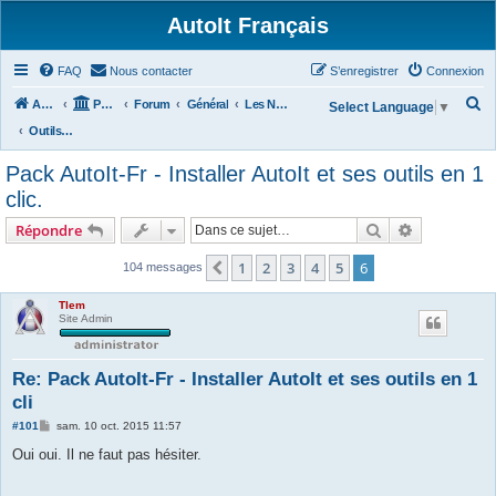
AutoIt Français
FAQ
Nous contacter
S’enregistrer
Connexion
R
Accueil
Portail
Forum
Général
Les Nouvelles d'AutoIt
Select Language
▼
e
Outils Divers
c
Pack AutoIt-Fr - Installer AutoIt et ses outils en 1
h
clic.
e
Rechercher
Recherche 
Répondre
r
c
1
2
3
4
5
6
Précédente
104 messages
h
Tlem
e
Site Admin
r
Re: Pack AutoIt-Fr - Installer AutoIt et ses outils en 1
cli
M
#101
sam. 10 oct. 2015 11:57
e
s
Oui oui. Il ne faut pas hésiter.
s
a
g