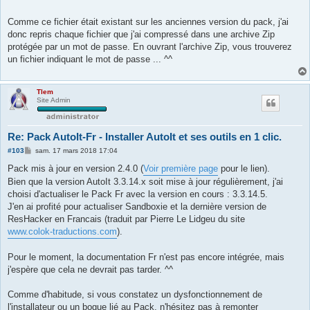
Comme ce fichier était existant sur les anciennes version du pack, j'ai
donc repris chaque fichier que j'ai compressé dans une archive Zip
protégée par un mot de passe. En ouvrant l'archive Zip, vous trouverez
un fichier indiquant le mot de passe ... ^^
Tlem
Site Admin
Re: Pack AutoIt-Fr - Installer AutoIt et ses outils en 1 clic.
M
#103
sam. 17 mars 2018 17:04
e
s
Pack mis à jour en version 2.4.0 (
Voir première page
pour le lien).
s
Bien que la version AutoIt 3.3.14.x soit mise à jour régulièrement, j'ai
a
g
choisi d'actualiser le Pack Fr avec la version en cours : 3.3.14.5.
e
J'en ai profité pour actualiser Sandboxie et la dernière version de
ResHacker en Francais (traduit par Pierre Le Lidgeu du site
www.colok-traductions.com
).
Pour le moment, la documentation Fr n'est pas encore intégrée, mais
j'espère que cela ne devrait pas tarder. ^^
Comme d'habitude, si vous constatez un dysfonctionnement de
l'installateur ou un bogue lié au Pack, n'hésitez pas à remonter