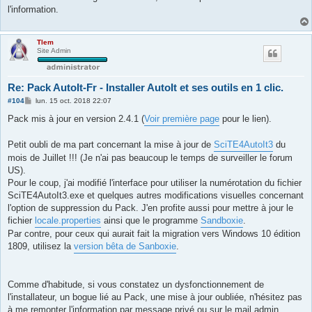
l'information.
Tlem
Site Admin
Re: Pack AutoIt-Fr - Installer AutoIt et ses outils en 1 clic.
M
#104
lun. 15 oct. 2018 22:07
e
s
Pack mis à jour en version 2.4.1 (
Voir première page
pour le lien).
s
a
g
Petit oubli de ma part concernant la mise à jour de
SciTE4AutoIt3
du
e
mois de Juillet !!! (Je n'ai pas beaucoup le temps de surveiller le forum
US).
Pour le coup, j'ai modifié l'interface pour utiliser la numérotation du fichier
SciTE4AutoIt3.exe et quelques autres modifications visuelles concernant
l'option de suppression du Pack. J'en profite aussi pour mettre à jour le
fichier
locale.properties
ainsi que le programme
Sandboxie
.
Par contre, pour ceux qui aurait fait la migration vers Windows 10 édition
1809, utilisez la
version bêta de Sanboxie
.
Comme d'habitude, si vous constatez un dysfonctionnement de
l'installateur, un bogue lié au Pack, une mise à jour oubliée, n'hésitez pas
à me remonter l'information par message privé ou sur le mail admin.