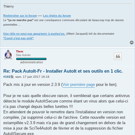
e
Thierry
Rechercher sur le forum
-----
Les règles du forum
Le
"ça ne marche pas"
est une conséquence commune découlant de beaucoup trop de raisons
potentielles ...
Une idée ne peut pas appartenir à quelqu'un.
(Albert Jacquard) tiré du documentaire
"Copié n'est pas volé"
.
Tlem
Site Admin
Re: Pack AutoIt-Fr - Installer AutoIt et ses outils en 1 clic.
M
#102
sam. 17 juin 2017 16:16
e
s
Pack mis à jour en version 2.3.9 (
Voir première page
pour le lien).
s
a
g
Pour je ne sais quelle obscure raison, il semblerait que certains antivirus
e
détecte le module AutoItSecure comme étant un virus alors que celui-ci
n’a pas changé depuis belles lurettes !!!
En attendent de pouvoir le remettre dans l'installateur en version non
compilée, j'ai supprimé celui-ci de l'archive. Cette nouvelle version est
estampillée v2.3.9 mais n'a pas de grand changement en dehors de la
mise à jour de SciTe4AutoIt de février et de la suppression du fichier
AutoItSecure.exe.