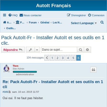
AutoIt Français
FAQ
Nous contacter
S’enregistrer
Connexion
R
Accueil
Portail
Forum
Général
Les Nouvelles d'AutoIt
Select Language
▼
e
Outils Divers
c
Pack AutoIt-Fr - Installer AutoIt et ses outils en 1
h
clic.
e
Rechercher
Recherche 
Répondre
r
c
1
2
3
4
5
6
Précédente
104 messages
h
Tlem
e
Site Admin
r
Re: Pack AutoIt-Fr - Installer AutoIt et ses outils en 1
cli
M
#101
sam. 10 oct. 2015 11:57
e
s
Oui oui. Il ne faut pas hésiter.
s
a
g