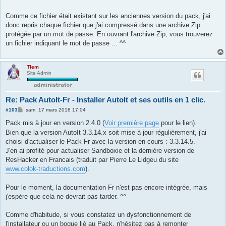
Comme ce fichier était existant sur les anciennes version du pack, j'ai
donc repris chaque fichier que j'ai compressé dans une archive Zip
protégée par un mot de passe. En ouvrant l'archive Zip, vous trouverez
un fichier indiquant le mot de passe ... ^^
Tlem
Site Admin
Re: Pack AutoIt-Fr - Installer AutoIt et ses outils en 1 clic.
M
#103
sam. 17 mars 2018 17:04
e
s
Pack mis à jour en version 2.4.0 (
Voir première page
pour le lien).
s
Bien que la version AutoIt 3.3.14.x soit mise à jour régulièrement, j'ai
a
g
choisi d'actualiser le Pack Fr avec la version en cours : 3.3.14.5.
e
J'en ai profité pour actualiser Sandboxie et la dernière version de
ResHacker en Francais (traduit par Pierre Le Lidgeu du site
www.colok-traductions.com
).
Pour le moment, la documentation Fr n'est pas encore intégrée, mais
j'espère que cela ne devrait pas tarder. ^^
Comme d'habitude, si vous constatez un dysfonctionnement de
l'installateur ou un bogue lié au Pack, n'hésitez pas à remonter