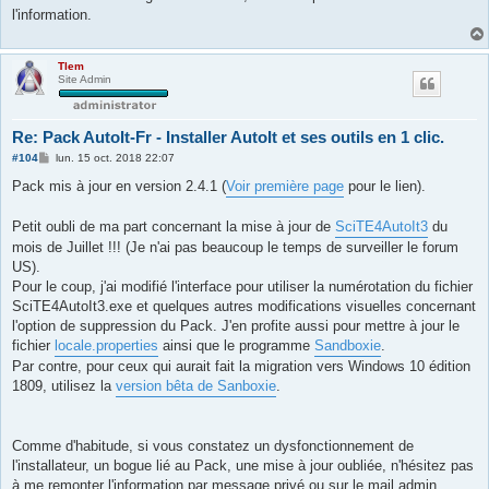
l'information.
Tlem
Site Admin
Re: Pack AutoIt-Fr - Installer AutoIt et ses outils en 1 clic.
M
#104
lun. 15 oct. 2018 22:07
e
s
Pack mis à jour en version 2.4.1 (
Voir première page
pour le lien).
s
a
g
Petit oubli de ma part concernant la mise à jour de
SciTE4AutoIt3
du
e
mois de Juillet !!! (Je n'ai pas beaucoup le temps de surveiller le forum
US).
Pour le coup, j'ai modifié l'interface pour utiliser la numérotation du fichier
SciTE4AutoIt3.exe et quelques autres modifications visuelles concernant
l'option de suppression du Pack. J'en profite aussi pour mettre à jour le
fichier
locale.properties
ainsi que le programme
Sandboxie
.
Par contre, pour ceux qui aurait fait la migration vers Windows 10 édition
1809, utilisez la
version bêta de Sanboxie
.
Comme d'habitude, si vous constatez un dysfonctionnement de
l'installateur, un bogue lié au Pack, une mise à jour oubliée, n'hésitez pas
à me remonter l'information par message privé ou sur le mail admin.