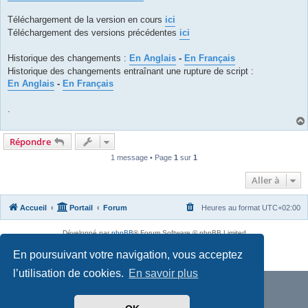
s
a
g
Téléchargement de la version en cours
ici
e
Téléchargement des versions précédentes
ici
Historique des changements :
En Anglais
-
En Français
Historique des changements entraînant une rupture de script :
En Anglais
-
En Français
.
Répondre
1 message • Page
1
sur
1
Aller à
Accueil
Portail
Forum
Heures au format
UTC+02:00
Développé par
phpBB
® Forum Software © phpBB Limited
Traduit par
phpBB-fr.com
En poursuivant votre navigation, vous acceptez
Confidentialité
|
Conditions
l’utilisation de cookies.
En savoir plus