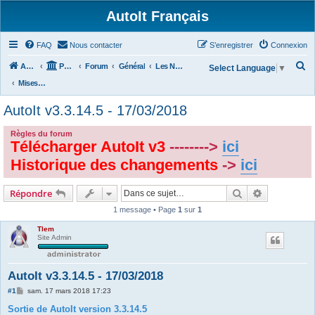
AutoIt Français
FAQ
Nous contacter
S’enregistrer
Connexion
R
Accueil
Portail
Forum
Général
Les Nouvelles d'AutoIt
Select Language
▼
e
Mises à Jour AutoIt V3
c
AutoIt v3.3.14.5 - 17/03/2018
h
e
Règles du forum
Télécharger AutoIt v3
-------->
ici
r
Historique des changements
->
ici
c
h
Rechercher
Recherche 
Répondre
e
1 message • Page
1
sur
1
r
Tlem
Site Admin
AutoIt v3.3.14.5 - 17/03/2018
M
#1
sam. 17 mars 2018 17:23
e
s
Sortie de AutoIt version 3.3.14.5