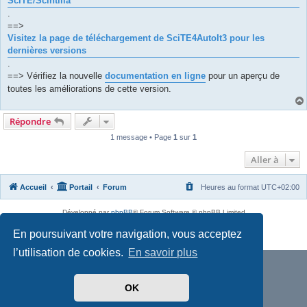
SciTE/Scintilla
.
==>
Visitez la page de téléchargement de SciTE4AutoIt3 pour les
dernières versions
.
==> Vérifiez la nouvelle
documentation en ligne
pour un aperçu de
toutes les améliorations de cette version.
Répondre
1 message • Page
1
sur
1
Aller à
Accueil
Portail
Forum
Heures au format
UTC+02:00
Développé par
phpBB
® Forum Software © phpBB Limited
Traduit par
phpBB-fr.com
En poursuivant votre navigation, vous acceptez
Confidentialité
|
Conditions
l’utilisation de cookies.
En savoir plus
OK