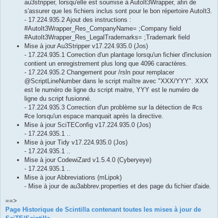
au3stripper, lorsqu'elle est soumise à AutoIt3Wrapper, afin de
s'assurer que les fichiers inclus sont pour le bon répertoire AutoIt3.
- 17.224.935.2 Ajout des instructions :
#AutoIt3Wrapper_Res_CompanyName= ;Company field
#AutoIt3Wrapper_Res_LegalTrademarks= ;Trademark field
Mise à jour Au3Stripper v17.224.935.0 (Jos)
- 17.224.935.1 Correction d'un plantage lorsqu'un fichier d'inclusion
contient un enregistrement plus long que 4096 caractères.
- 17.224.935.2 Changement pour /rsln pour remplacer
@ScriptLineNumber dans le script maître avec "XXX/YYY". XXX
est le numéro de ligne du script maitre, YYY est le numéro de
ligne du script fusionné.
- 17.224.935.3 Correction d'un problème sur la détection de #cs
#ce lorsqu'un espace manquait après la directive.
Mise à jour SciTEConfig v17.224.935.0 (Jos)
- 17.224.935.1 ..
Mise à jour Tidy v17.224.935.0 (Jos)
- 17.224.935.1 ..
Mise à jour CodewiZard v1.5.4.0 (Cyberyeye)
- 17.224.935.1 ..
Mise à jour Abbreviations (mLipok)
- Mise à jour de au3abbrev.properties et des page du fichier d'aide.
==>
Page Historique de Scintilla contenant toutes les mises à jour de