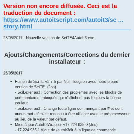
e
Version non encore diffusée. Ceci est la
s
s
traduction du document :
a
g
https://www.autoitscript.com/autoit3/sc ...
e
story.html
25/05/2017 : Nouvelle version de SciTE4AutoIt3.exe.
Ajouts/Changements/Corrections du dernier
installateur :
25/05/2017
Fusion de SciTE v3.7.5 par Neil Hodgson avec notre propre
version de SciTE. (Jos)
- SciLexer au3 : Correction des problèmes avec les blocks de
commentaires imbriqués qui n'affichent pas toujours la bonne
couleur.
- SciLexer au3 : Change toute ligne commençant par # et dont
aucun mot clé n'est reconnu à être afficher avec le pré-processeur
au lieu de la valeur par défaut.
Mise à jour AutoIt3Wrapper v17.224.935.0 (Jos)
- 17.224.935.1 Ajout de /autoit3dir à la ligne de commande