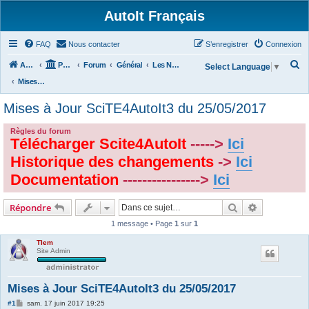
AutoIt Français
FAQ
Nous contacter
S’enregistrer
Connexion
R
Accueil
Portail
Forum
Général
Les Nouvelles d'AutoIt
Select Language
▼
e
Mises à Jour Scite4AutoIt
c
Mises à Jour SciTE4AutoIt3 du 25/05/2017
h
e
Règles du forum
Télécharger Scite4AutoIt
----->
Ici
r
Historique des changements
->
Ici
c
Documentation
---------------->
Ici
h
e
Rechercher
Recherche 
Répondre
r
1 message • Page
1
sur
1
Tlem
Site Admin
Mises à Jour SciTE4AutoIt3 du 25/05/2017
M
#1
sam. 17 juin 2017 19:25