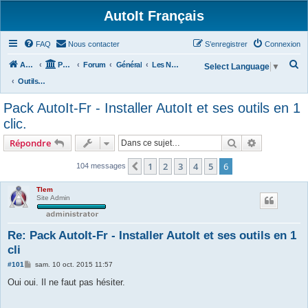
AutoIt Français
FAQ
Nous contacter
S’enregistrer
Connexion
R
Accueil
Portail
Forum
Général
Les Nouvelles d'AutoIt
Select Language
▼
e
Outils Divers
c
Pack AutoIt-Fr - Installer AutoIt et ses outils en 1
h
clic.
e
Rechercher
Recherche 
Répondre
r
c
1
2
3
4
5
6
Précédente
104 messages
h
Tlem
e
Site Admin
r
Re: Pack AutoIt-Fr - Installer AutoIt et ses outils en 1
cli
M
#101
sam. 10 oct. 2015 11:57
e
s
Oui oui. Il ne faut pas hésiter.
s
a
g