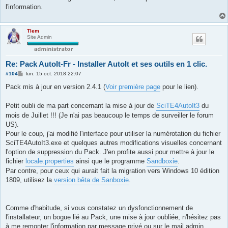
l'information.
Tlem
Site Admin
Re: Pack AutoIt-Fr - Installer AutoIt et ses outils en 1 clic.
M
#104
lun. 15 oct. 2018 22:07
e
s
Pack mis à jour en version 2.4.1 (
Voir première page
pour le lien).
s
a
g
Petit oubli de ma part concernant la mise à jour de
SciTE4AutoIt3
du
e
mois de Juillet !!! (Je n'ai pas beaucoup le temps de surveiller le forum
US).
Pour le coup, j'ai modifié l'interface pour utiliser la numérotation du fichier
SciTE4AutoIt3.exe et quelques autres modifications visuelles concernant
l'option de suppression du Pack. J'en profite aussi pour mettre à jour le
fichier
locale.properties
ainsi que le programme
Sandboxie
.
Par contre, pour ceux qui aurait fait la migration vers Windows 10 édition
1809, utilisez la
version bêta de Sanboxie
.
Comme d'habitude, si vous constatez un dysfonctionnement de
l'installateur, un bogue lié au Pack, une mise à jour oubliée, n'hésitez pas
à me remonter l'information par message privé ou sur le mail admin.