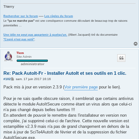
e
Thierry
Rechercher sur le forum
-----
Les règles du forum
Le
"ça ne marche pas"
est une conséquence commune découlant de beaucoup trop de raisons
potentielles ...
Une idée ne peut pas appartenir à quelqu'un.
(Albert Jacquard) tiré du documentaire
"Copié n'est pas volé"
.
Tlem
Site Admin
Re: Pack AutoIt-Fr - Installer AutoIt et ses outils en 1 clic.
M
#102
sam. 17 juin 2017 16:16
e
s
Pack mis à jour en version 2.3.9 (
Voir première page
pour le lien).
s
a
g
Pour je ne sais quelle obscure raison, il semblerait que certains antivirus
e
détecte le module AutoItSecure comme étant un virus alors que celui-ci
n’a pas changé depuis belles lurettes !!!
En attendent de pouvoir le remettre dans l'installateur en version non
compilée, j'ai supprimé celui-ci de l'archive. Cette nouvelle version est
estampillée v2.3.9 mais n'a pas de grand changement en dehors de la
mise à jour de SciTe4AutoIt de février et de la suppression du fichier
AutoItSecure.exe.