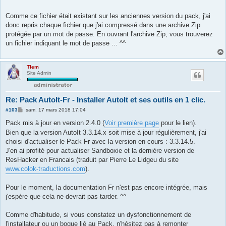
Comme ce fichier était existant sur les anciennes version du pack, j'ai
donc repris chaque fichier que j'ai compressé dans une archive Zip
protégée par un mot de passe. En ouvrant l'archive Zip, vous trouverez
un fichier indiquant le mot de passe ... ^^
Tlem
Site Admin
Re: Pack AutoIt-Fr - Installer AutoIt et ses outils en 1 clic.
M
#103
sam. 17 mars 2018 17:04
e
s
Pack mis à jour en version 2.4.0 (
Voir première page
pour le lien).
s
Bien que la version AutoIt 3.3.14.x soit mise à jour régulièrement, j'ai
a
g
choisi d'actualiser le Pack Fr avec la version en cours : 3.3.14.5.
e
J'en ai profité pour actualiser Sandboxie et la dernière version de
ResHacker en Francais (traduit par Pierre Le Lidgeu du site
www.colok-traductions.com
).
Pour le moment, la documentation Fr n'est pas encore intégrée, mais
j'espère que cela ne devrait pas tarder. ^^
Comme d'habitude, si vous constatez un dysfonctionnement de
l'installateur ou un bogue lié au Pack, n'hésitez pas à remonter