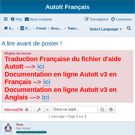
AutoIt Français
FAQ
Nous contacter
S’enregistrer
Connexion
R
Accueil
Portail
Forum
Documentations
Traduction des Documentations
Select Language
▼
e
A lire avant de poster !
c
h
Règles du forum
Traduction Française du fichier d'aide
e
r
AutoIt
--->
ici
c
Documentation en ligne AutoIt v3 en
h
Français
-->
ici
e
Documentation en ligne AutoIt v3 en
r
Anglais
--->
ici
Rechercher
Recherche 
Verrouillé
1 message • Page
1
sur
1
Tlem
Site Admin