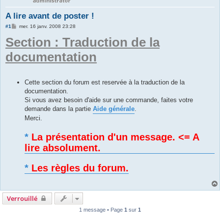
A lire avant de poster !
M
#1
mer. 16 janv. 2008 23:28
e
Section : Traduction de la
s
s
a
documentation
g
e
Cette section du forum est reservée à la traduction de la
documentation.
Si vous avez besoin d'aide sur une commande, faites votre
demande dans la partie
Aide générale
.
Merci.
*
La présentation d'un message. <= A
lire absolument.
*
Les règles du forum.
Verrouillé
1 message • Page
1
sur
1