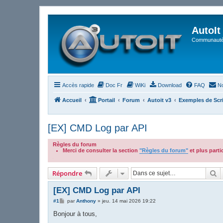
AutoIt
Communauté 
Accès rapide
Doc Fr
WiKi
Download
FAQ
No
Accueil
Portail
Forum
Autoit v3
Exemples de Scr
[EX] CMD Log par API
Règles du forum
Merci de consulter la section
"Règles du forum"
et plus part
.
R
Répondre
[EX] CMD Log par API
M
#1
par
Anthony
»
jeu. 14 mai 2026 19:22
e
s
Bonjour à tous,
s