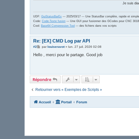
Je suis dia
UDF:
GuiStatusBarEx
--- 2025/03/17 --- Une StatusBar complète, rapide et simpl
Code:
Code-Texte fusion
--- Une GUI pour fusionner des GCodes pour CNC 3018
Cool:
Base64 Compression Tool
--- des fichiers dans vos scripts
Re: [EX] CMD Log par API
M
#2
par
louiseravot
»
lun. 27 juil. 2026 02:08
e
s
Hello , merci pour le partage. Good job
s
a
g
e
Répondre
Retourner vers « Exemples de Scripts »
Accueil
Portail
Forum