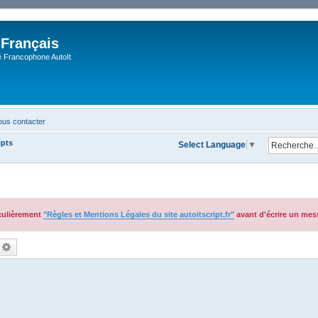
 Français
Francophone AutoIt
us contacter
ipts
Select Language
▼
iculièrement
"Règles et Mentions Légales du site autoitscript.fr"
avant d'écrire un mes
echercher
Recherche avancée