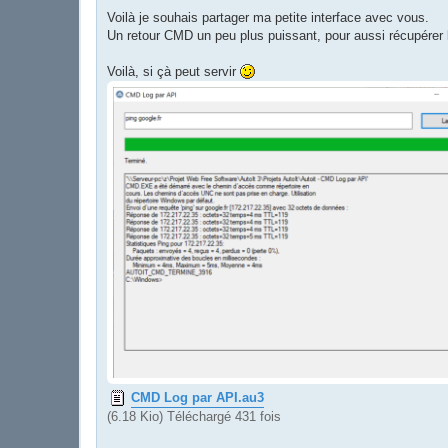
a
g
Voilà je souhais partager ma petite interface avec vous.
e
Un retour CMD un peu plus puissant, pour aussi récupérer
Voilà, si çà peut servir
CMD Log par API.au3
(6.18 Kio) Téléchargé 431 fois