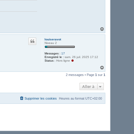
H
a
u
louiseravot
t
Niveau 2
Messages :
17
Enregistré le :
sam. 26 juil. 2025 17:12
Status :
Hors ligne
H
a
2 messages • Page
1
sur
1
u
t
Aller à
Supprimer les cookies
Heures au format
UTC+02:00