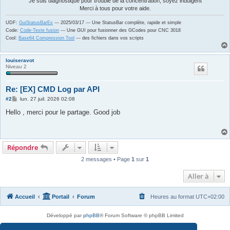
Je suis diagnostiqué pour trouble de la concentration, soyez indulgent
Merci à tous pour votre aide.
UDF:
GuiStatusBarEx
--- 2025/03/17 --- Une StatusBar complète, rapide et simple
Code:
Code-Texte fusion
--- Une GUI pour fusionner des GCodes pour CNC 3018
Cool:
Base64 Compression Tool
--- des fichiers dans vos scripts
louiseravot
Niveau 2
Re: [EX] CMD Log par API
M
#2
lun. 27 juil. 2026 02:08
e
s
Hello , merci pour le partage. Good job
s
a
g
e
Répondre
2 messages • Page
1
sur
1
Aller à
Accueil
Portail
Forum
Heures au format
UTC+02:00
Développé par
phpBB
® Forum Software © phpBB Limited
Traduit par
phpBB-fr.com