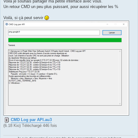
g
Voilà je souhais partager ma petite interface avec vous.
e
Un retour CMD un peu plus puissant, pour aussi récupérer les %
Voilà, si çà peut servir
CMD Log par API.au3
(6.18 Kio) Téléchargé 446 fois