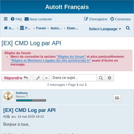
AutoIt Français
FAQ
Nous contacter
S’enregistrer
Connexion
R
Accueil
Portail
Forum
Autoit v3
Exemples de Scripts
Select Language
▼
e
[EX] CMD Log par API
c
h
Règles du forum
Merci de consulter la section
"Règles du forum"
et plus particulièrement
e
"Règles et Mentions Légales du site autoitscript.fr"
avant d'écrire un
r
message.
.
c
Rechercher
Recherche 
Répondre
h
2 messages • Page
1
sur
1
e
r
Anthony
Niveau 7
[EX] CMD Log par API
M
#1
jeu. 14 mai 2026 19:22
e
s
Bonjour à tous,
s
a