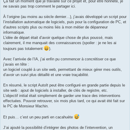
g
Ça fait un moment que je travaille sur ce projet et, pour être honnête, je
e
ne savais pas trop comment le partager ici.
À l’origine (au moins au siècle dernier…), j’avais développé un script pour
l’installation automatique de logiciels, puis pour la configuration de PC, et
d’autres scripts plus ou moins liés à mon métier de dépanneur
informatique.
L’idée de départ était d’avoir quelque chose de plus poussé, mais
clairement, il me manquait des connaissances (spoiler : je ne les ai
toujours pas totalement
).
Avec l’arrivée de l’IA, j’ai enfin pu commencer à concrétiser ce que
j’avais en tête :
un logiciel couplé à un site web, permettant de mieux gérer mes outils,
d’avoir un suivi plus détaillé et une vraie traçabilité.
En résumé, le script AutoIt peut être configuré en grande partie depuis le
site web : ajout de logiciels à installer, de clés de registre, etc.
L’objectif initial était simplement de garder une trace des interventions
effectuées. Pouvoir retrouver, six mois plus tard, ce qui avait été fait sur
le PC de Monsieur Machin.
Et puis… c’est un peu parti en cacahuète
J’ai ajouté la possibilité d’intégrer des photos de l’intervention, un