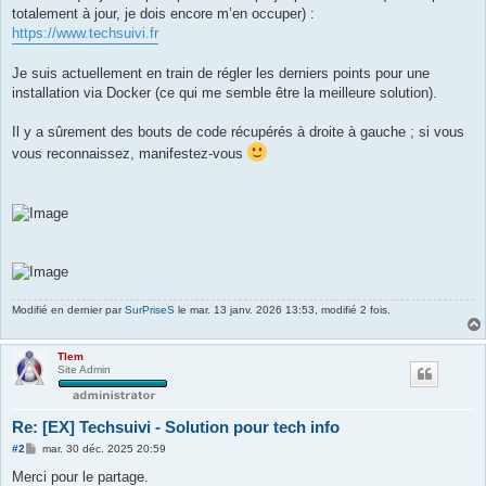
totalement à jour, je dois encore m’en occuper) :
https://www.techsuivi.fr
Je suis actuellement en train de régler les derniers points pour une
installation via Docker (ce qui me semble être la meilleure solution).
Il y a sûrement des bouts de code récupérés à droite à gauche ; si vous
vous reconnaissez, manifestez-vous
Modifié en dernier par
SurPriseS
le mar. 13 janv. 2026 13:53, modifié 2 fois.
Tlem
Site Admin
Re: [EX] Techsuivi - Solution pour tech info
M
#2
mar. 30 déc. 2025 20:59
e
s
Merci pour le partage.