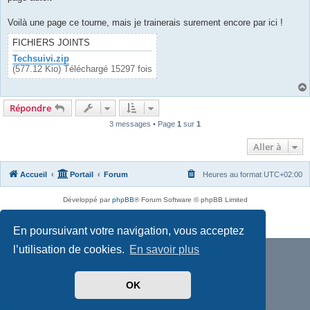
Voilà une page ce tourne, mais je trainerais surement encore par ici !
FICHIERS JOINTS
Techsuivi.zip
(577.12 Kio) Téléchargé 15297 fois
Répondre
3 messages • Page
1
sur
1
Aller à
Accueil
Portail
Forum
Heures au format
UTC+02:00
Développé par
phpBB
® Forum Software © phpBB Limited
Traduit par
phpBB-fr.com
Confidentialité
|
Conditions
En poursuivant votre navigation, vous acceptez
l’utilisation de cookies.
En savoir plus
OK