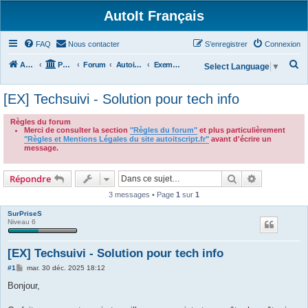
AutoIt Français
FAQ
Nous contacter
S’enregistrer
Connexion
R
Accueil
Portail
Forum
Autoit v3
Exemples de Scripts
Select Language
▼
e
[EX] Techsuivi - Solution pour tech info
c
h
Règles du forum
Merci de consulter la section
"Règles du forum"
et plus particulièrement
e
"Règles et Mentions Légales du site autoitscript.fr"
avant d'écrire un
r
message.
.
c
Rechercher
Recherche 
Répondre
h
3 messages • Page
1
sur
1
e
r
SurPriseS
Niveau 6
[EX] Techsuivi - Solution pour tech info
M
#1
mar. 30 déc. 2025 18:12
e
s
Bonjour,
s
a