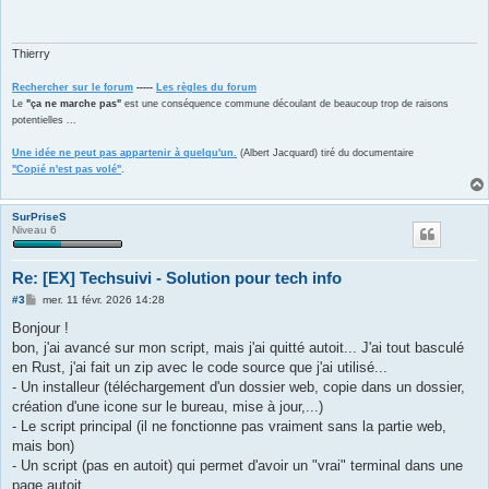
s
a
g
e
Thierry
Rechercher sur le forum
-----
Les règles du forum
Le
"ça ne marche pas"
est une conséquence commune découlant de beaucoup trop de raisons
potentielles ...
Une idée ne peut pas appartenir à quelqu'un.
(Albert Jacquard) tiré du documentaire
"Copié n'est pas volé"
.
SurPriseS
Niveau 6
Re: [EX] Techsuivi - Solution pour tech info
M
#3
mer. 11 févr. 2026 14:28
e
s
Bonjour !
s
bon, j'ai avancé sur mon script, mais j'ai quitté autoit... J'ai tout basculé
a
g
en Rust, j'ai fait un zip avec le code source que j'ai utilisé...
e
- Un installeur (téléchargement d'un dossier web, copie dans un dossier,
création d'une icone sur le bureau, mise à jour,...)
- Le script principal (il ne fonctionne pas vraiment sans la partie web,
mais bon)
- Un script (pas en autoit) qui permet d'avoir un "vrai" terminal dans une
page autoit