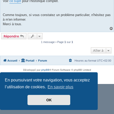
Voir
ce sujet
pour l'historique complet.
Comme toujours, si vous constatez un problème particulier, n'hésitez pas
à m'en informer.
Merci à tous.
Répondre
1 message • Page
1
sur
1
Aller à
Accueil
Portail
Forum
Heures au format
UTC+02:00
Développé par
phpBB
® Forum Software © phpBB Limited
Traduit par
phpBB-fr.com
Confidentialité
|
Conditions
En poursuivant votre navigation, vous acceptez
l’utilisation de cookies.
En savoir plus
OK