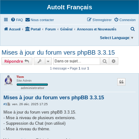
AutoIt Français
FAQ
Nous contacter
S’enregistrer
Connexion
R
Accueil
Portail
Forum
Général
Annonces et Nouveautés
e
Select Language
▼
c
Mises à jour du forum vers phpBB 3.3.15
h
e
Rechercher
Recherche 
Répondre
r
1 message • Page
1
sur
1
c
Tlem
Site Admin
h
e
r
Mises à jour du forum vers phpBB 3.3.15
M
#1
ven. 26 déc. 2025 17:25
e
s
Mise à jour du forum vers phpBB 3.3.15.
s
- Mise à niveau de plusieurs extensions.
a
g
- Suppression du Chat (non utilisé)
e
- Mise à niveau du thème.