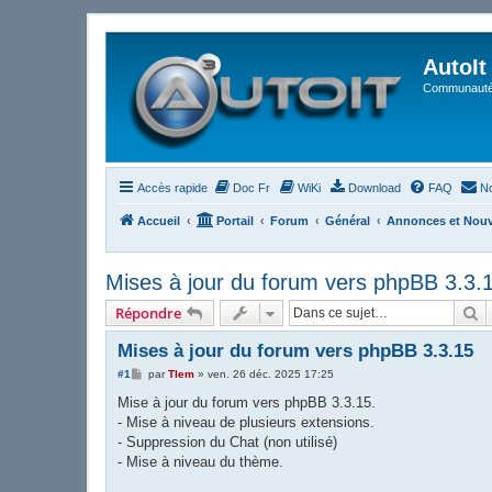
AutoIt
Communauté 
Accès rapide
Doc Fr
WiKi
Download
FAQ
No
Accueil
Portail
Forum
Général
Annonces et Nou
Mises à jour du forum vers phpBB 3.3.
R
Répondre
Mises à jour du forum vers phpBB 3.3.15
M
#1
par
Tlem
»
ven. 26 déc. 2025 17:25
e
s
Mise à jour du forum vers phpBB 3.3.15.
s
- Mise à niveau de plusieurs extensions.
a
g
- Suppression du Chat (non utilisé)
e
- Mise à niveau du thème.