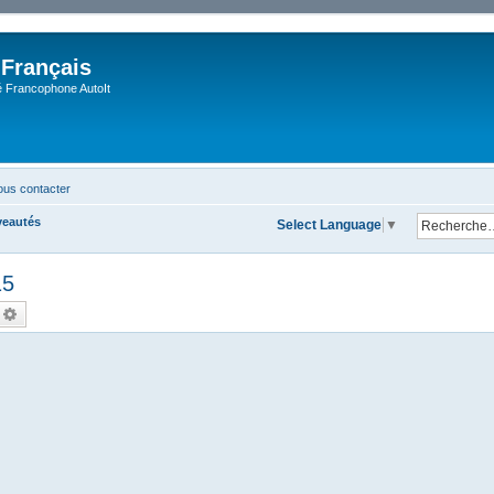
 Français
Francophone AutoIt
us contacter
veautés
Select Language
▼
15
echercher
Recherche avancée