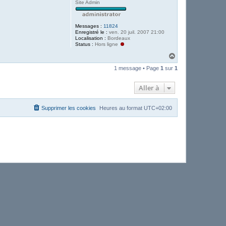
Site Admin
Messages :
11824
Enregistré le :
ven. 20 juil. 2007 21:00
Localisation :
Bordeaux
Status :
Hors ligne
H
a
1 message • Page
1
sur
1
u
t
Aller à
Supprimer les cookies
Heures au format
UTC+02:00