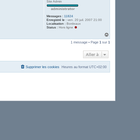
Site Admin
Messages :
11824
Enregistré le :
ven. 20 juil. 2007 21:00
Localisation :
Bordeaux
Status :
Hors ligne
H
a
1 message • Page
1
sur
1
u
t
Aller à
Supprimer les cookies
Heures au format
UTC+02:00