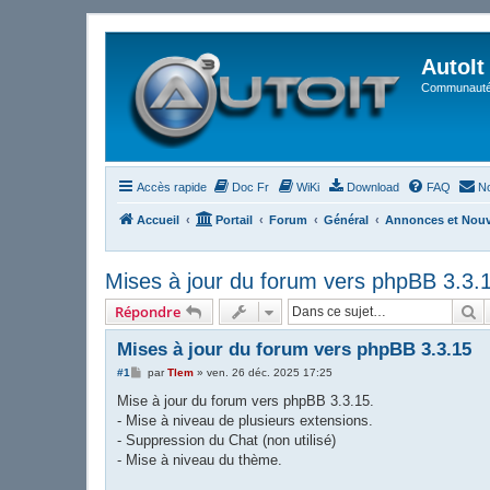
AutoIt
Communauté 
Accès rapide
Doc Fr
WiKi
Download
FAQ
No
Accueil
Portail
Forum
Général
Annonces et Nou
Mises à jour du forum vers phpBB 3.3.
R
Répondre
Mises à jour du forum vers phpBB 3.3.15
M
#1
par
Tlem
»
ven. 26 déc. 2025 17:25
e
s
Mise à jour du forum vers phpBB 3.3.15.
s
- Mise à niveau de plusieurs extensions.
a
g
- Suppression du Chat (non utilisé)
e
- Mise à niveau du thème.