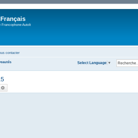
 Français
Francophone AutoIt
us contacter
veautés
Select Language
▼
15
echercher
Recherche avancée